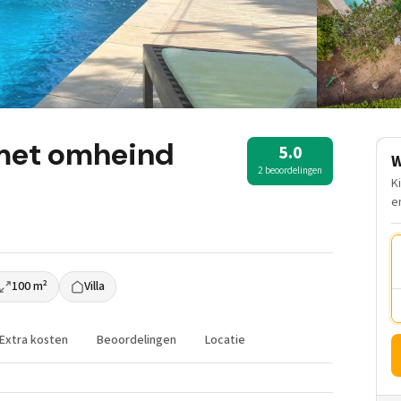
a met omheind
5.0
W
2 beoordelingen
K
e
100 m²
Villa
Extra kosten
Beoordelingen
Locatie