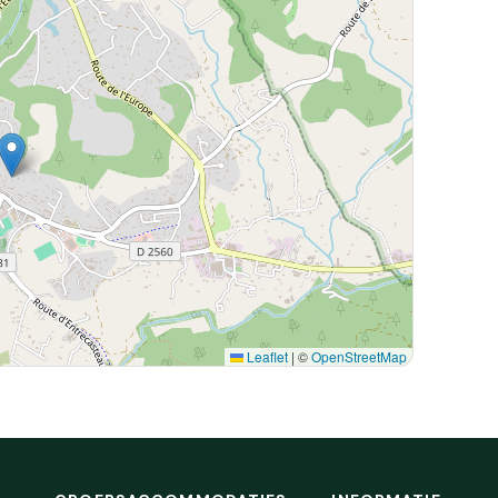
Leaflet
|
©
OpenStreetMap