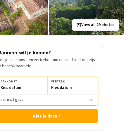
View all 29 photos
anneer wil je komen?
ies je aankomst- en vertrekdatum en zie direct de prijs
n beschikbaarheid.
AANKOMST
VERTREK
Kies datum
Kies datum
1 gast
GASTEN
Kies je data