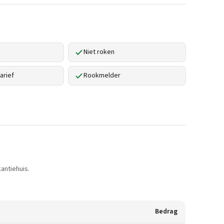
Niet roken
arief
Rookmelder
antiehuis.
Bedrag