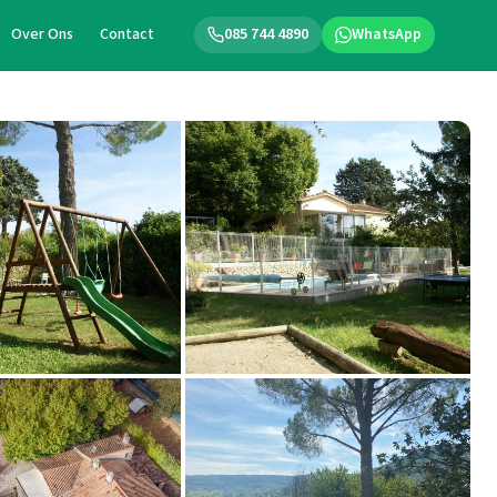
Over Ons
Contact
085 744 4890
WhatsApp