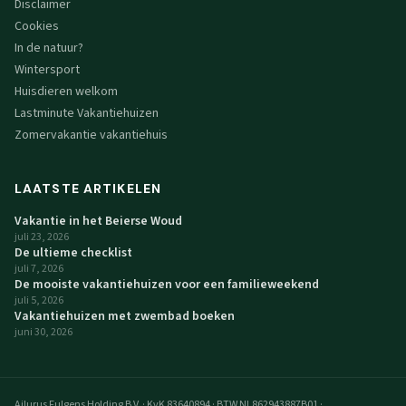
Disclaimer
Cookies
In de natuur?
Wintersport
Huisdieren welkom
Lastminute Vakantiehuizen
Zomervakantie vakantiehuis
LAATSTE ARTIKELEN
Vakantie in het Beierse Woud
juli 23, 2026
De ultieme checklist
juli 7, 2026
De mooiste vakantiehuizen voor een familieweekend
juli 5, 2026
Vakantiehuizen met zwembad boeken
juni 30, 2026
Ailurus Fulgens Holding B.V.
·
KvK 83640894
·
BTW NL862943887B01
·