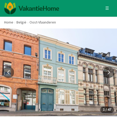
☰
Home
België
Oost-Vlaanderen
1 / 47