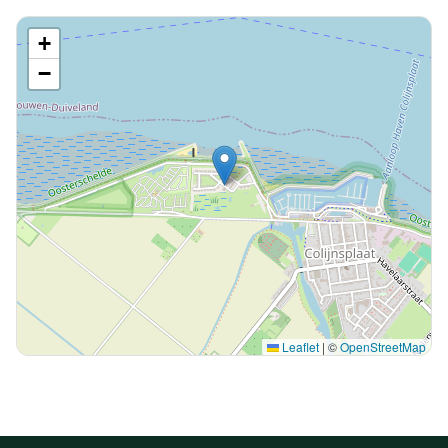
+
−
Leaflet
|
©
OpenStreetMap