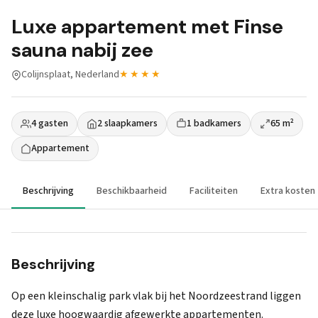
Luxe appartement met Finse
sauna nabij zee
Colijnsplaat, Nederland
★★★★
4 gasten
2 slaapkamers
1 badkamers
65 m²
Appartement
Beschrijving
Beschikbaarheid
Faciliteiten
Extra kosten
Beschrijving
Op een kleinschalig park vlak bij het Noordzeestrand liggen
deze luxe hoogwaardig afgewerkte appartementen.