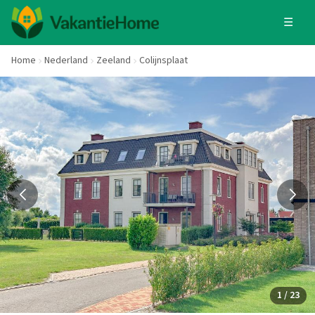
☰
Home
Nederland
Zeeland
Colijnsplaat
1 / 23