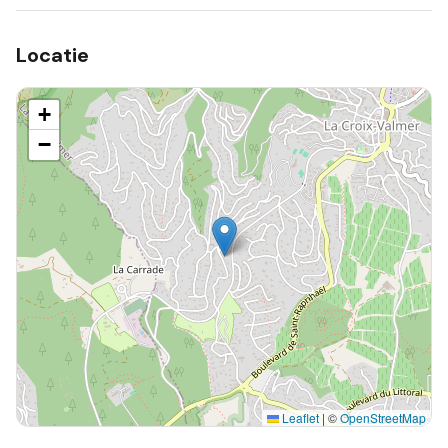
Locatie
+
−
Leaflet
|
©
OpenStreetMap