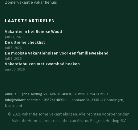
Zomervakantie vakantiehuis
LAATSTE ARTIKELEN
Vakantie in het Beierse Woud
juli 23, 2026
De ultieme checklist
juli 7, 2026
De mooiste vakantiehuizen voor een familieweekend
juli 5, 2026
Vakantiehuizen met zwembad boeken
juni 30, 2026
Ailurus Fulgens Holding B.V.
·
KvK 83640894
·
BTW NL862943887B01
·
info@vakantiehome.nl
·
085 744 4890
·
Julianalaan 34, 3135 JJ Vlaardingen,
Nederland
© 2026 VakantieHome Vakantiehuizen. Alle rechten voorbehouden.
VakantieHome is een realisatie van Ailurus Fulgens Holding B.V.