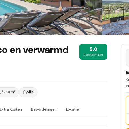
rco en verwarmd
5.0
3 beoordelingen
W
K
e
250 m²
Villa
Extra kosten
Beoordelingen
Locatie