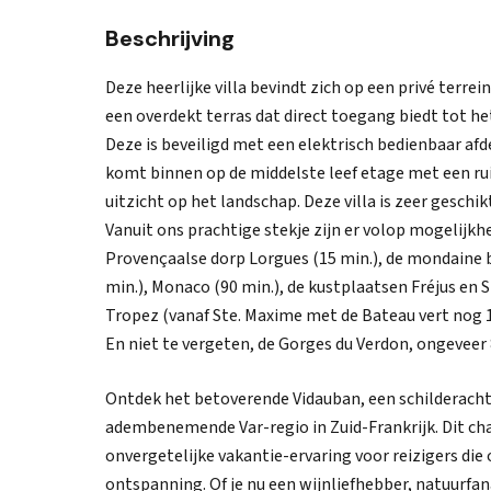
Beschrijving
Deze heerlijke villa bevindt zich op een privé terrei
een overdekt terras dat direct toegang biedt tot 
Deze is beveiligd met een elektrisch bedienbaar afd
komt binnen op de middelste leef etage met een ru
uitzicht op het landschap. Deze villa is zeer geschi
Vanuit ons prachtige stekje zijn er volop mogelijkh
Provençaalse dorp Lorgues (15 min.), de mondaine b
min.), Monaco (90 min.), de kustplaatsen Fréjus en St
Tropez (vanaf Ste. Maxime met de Bateau vert nog 1
En niet te vergeten, de Gorges du Verdon, ongeveer 
Ontdek het betoverende Vidauban, een schilderachti
adembenemende Var-regio in Zuid-Frankrijk. Dit ch
onvergetelijke vakantie-ervaring voor reizigers die 
ontspanning. Of je nu een wijnliefhebber, natuurfa