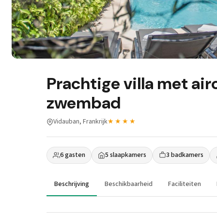
Prachtige villa met ai
zwembad
Vidauban, Frankrijk
★★★★
6 gasten
5 slaapkamers
3 badkamers
Beschrijving
Beschikbaarheid
Faciliteiten