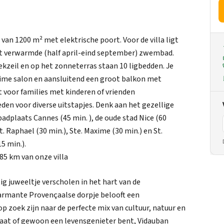
n van 1200 m² met elektrische poort. Voor de villa ligt
het verwarmde (half april-eind september) zwembad.
ekzeil en op het zonneterras staan 10 ligbedden. Je
ime salon en aansluitend een groot balkon met
kt voor families met kinderen of vrienden
eden voor diverse uitstapjes. Denk aan het gezellige
adplaats Cannes (45 min. ), de oude stad Nice (60
. Raphael (30 min.), Ste. Maxime (30 min.) en St.
5 min.).
85 km van onze villa
g juweeltje verscholen in het hart van de
armante Provençaalse dorpje belooft een
op zoek zijn naar de perfecte mix van cultuur, natuur en
naat of gewoon een levensgenieter bent, Vidauban