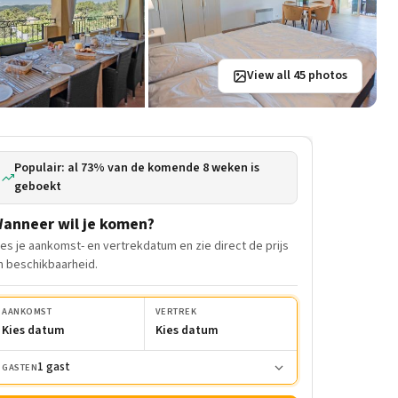
View all 45 photos
Populair: al 73% van de komende 8 weken is
geboekt
anneer wil je komen?
ies je aankomst- en vertrekdatum en zie direct de prijs
n beschikbaarheid.
AANKOMST
VERTREK
Kies datum
Kies datum
1 gast
GASTEN