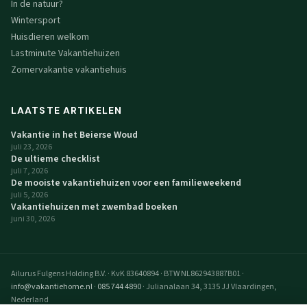
In de natuur?
Wintersport
Huisdieren welkom
Lastminute Vakantiehuizen
Zomervakantie vakantiehuis
LAATSTE ARTIKELEN
Vakantie in het Beierse Woud
juli 23, 2026
De ultieme checklist
juli 7, 2026
De mooiste vakantiehuizen voor een familieweekend
juli 5, 2026
Vakantiehuizen met zwembad boeken
juni 30, 2026
Ailurus Fulgens Holding B.V.
·
KvK 83640894
·
BTW NL862943887B01
·
info@vakantiehome.nl
·
085 744 4890
·
Julianalaan 34, 3135 JJ Vlaardingen,
Nederland