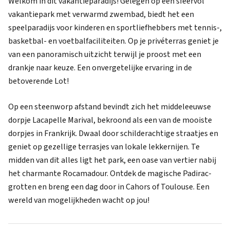
Welkom in dit vakantieparadijs! Gelegen op een sfeervol
vakantiepark met verwarmd zwembad, biedt het een
speelparadijs voor kinderen en sportliefhebbers met tennis-,
basketbal- en voetbalfaciliteiten. Op je privéterras geniet je
van een panoramisch uitzicht terwijl je proost met een
drankje naar keuze. Een onvergetelijke ervaring in de
betoverende Lot!
Op een steenworp afstand bevindt zich het middeleeuwse
dorpje Lacapelle Marival, bekroond als een van de mooiste
dorpjes in Frankrijk. Dwaal door schilderachtige straatjes en
geniet op gezellige terrasjes van lokale lekkernijen. Te
midden van dit alles ligt het park, een oase van vertier nabij
het charmante Rocamadour. Ontdek de magische Padirac-
grotten en breng een dag door in Cahors of Toulouse. Een
wereld van mogelijkheden wacht op jou!