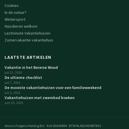
Cookies
In de natuur?
Wintersport
Huisdieren welkom
Lastminute Vakantiehuizen
Zomervakantie vakantiehuis
LAATSTE ARTIKELEN
Vakantie in het Beierse Woud
juli 23, 2026
De ultieme checklist
juli 7, 2026
De mooiste vakantiehuizen voor een familieweekend
juli 5, 2026
Vakantiehuizen met zwembad boeken
juni 30, 2026
Ailurus Fulgens Holding B.V.
·
KvK 83640894
·
BTW NL862943887B01
·