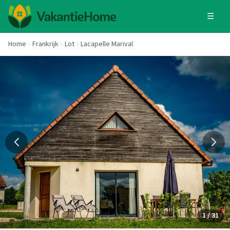
☰
Home
Frankrijk
Lot
Lacapelle Marival
1 / 31