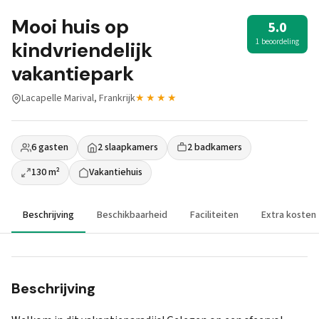
Mooi huis op
5.0
1 beoordeling
kindvriendelijk
vakantiepark
Lacapelle Marival, Frankrijk
★★★★
6 gasten
2 slaapkamers
2 badkamers
130 m²
Vakantiehuis
Beschrijving
Beschikbaarheid
Faciliteiten
Extra kosten
Beschrijving