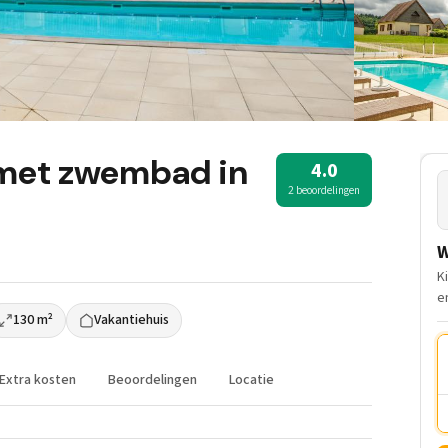
 met zwembad in
4.0
2 beoordelingen
W
K
e
130 m²
Vakantiehuis
Extra kosten
Beoordelingen
Locatie