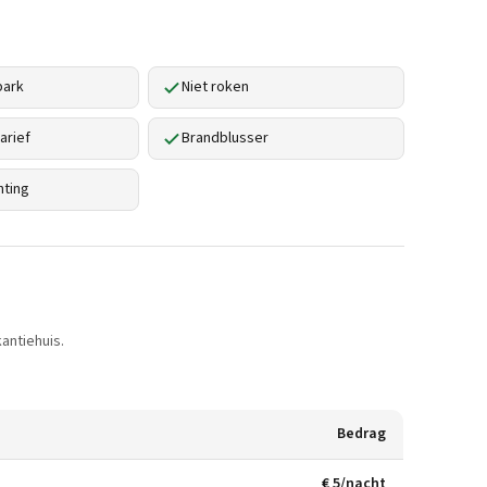
park
Niet roken
arief
Brandblusser
hting
antiehuis.
Bedrag
€ 5/nacht