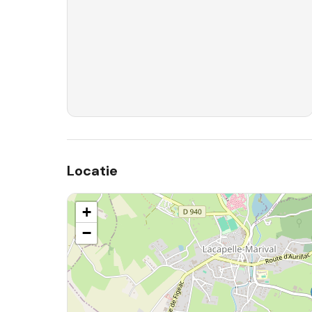
Locatie
+
−