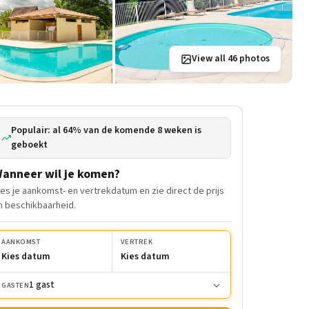
View all 46 photos
Populair: al 64% van de komende 8 weken is
geboekt
anneer wil je komen?
ies je aankomst- en vertrekdatum en zie direct de prijs
n beschikbaarheid.
AANKOMST
VERTREK
Kies datum
Kies datum
1 gast
GASTEN