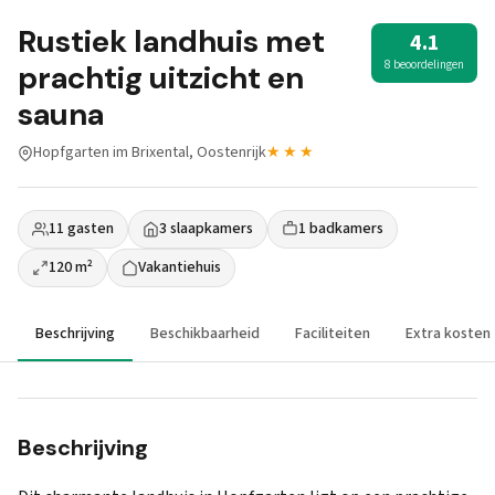
Rustiek landhuis met
4.1
8 beoordelingen
prachtig uitzicht en
sauna
Hopfgarten im Brixental, Oostenrijk
★★★
11 gasten
3 slaapkamers
1 badkamers
120 m²
Vakantiehuis
Beschrijving
Beschikbaarheid
Faciliteiten
Extra kosten
Beschrijving