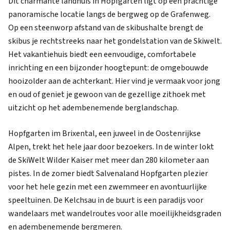
Dit charmante landhuis in Hopfgarten ligt op een prachtige
panoramische locatie langs de bergweg op de Grafenweg.
Op een steenworp afstand van de skibushalte brengt de
skibus je rechtstreeks naar het gondelstation van de Skiwelt.
Het vakantiehuis biedt een eenvoudige, comfortabele
inrichting en een bijzonder hoogtepunt: de omgebouwde
hooizolder aan de achterkant. Hier vind je vermaak voor jong
en oud of geniet je gewoon van de gezellige zithoek met
uitzicht op het adembenemende berglandschap.
Hopfgarten im Brixental, een juweel in de Oostenrijkse
Alpen, trekt het hele jaar door bezoekers. In de winter lokt
de SkiWelt Wilder Kaiser met meer dan 280 kilometer aan
pistes. In de zomer biedt Salvenaland Hopfgarten plezier
voor het hele gezin met een zwemmeer en avontuurlijke
speeltuinen. De Kelchsau in de buurt is een paradijs voor
wandelaars met wandelroutes voor alle moeilijkheidsgraden
en adembenemende bergmeren.