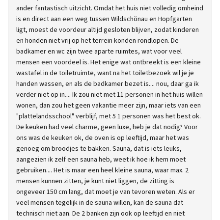
ander fantastisch uitzicht. Omdat het huis niet volledig omheind
is en direct aan een weg tussen Wildschönau en Hopfgarten
ligt, moest de voordeur altijd gesloten blijven, zodat kinderen
en honden niet vrij op het terrein konden rondlopen. De
badkamer en wc zijn twee aparte ruimtes, wat voor veel
mensen een voordeel is. Het enige wat ontbreekt is een kleine
wastafel in de toiletruimte, want na het toiletbezoek wil je je
handen wassen, en als de badkamer bezet is.... nou, daar ga ik
verder niet op in.... Ik zou niet met 11 personen in het huis willen
wonen, dan zou het geen vakantie meer zijn, maar iets van een
"plattelandsschool" verblijf, met 5 1 personen was het best ok.
De keuken had veel charme, geen luxe, heb je dat nodig? Voor
ons was de keuken ok, de oven is op leeftijd, maar het was
genoeg om broodjes te bakken. Sauna, dat is iets leuks,
aangezien ik zelf een sauna heb, weet ik hoe ik hem moet
gebruiken.... Het is maar een heel kleine sauna, waar max. 2
mensen kunnen zitten, je kunt niet liggen, de zitting is
ongeveer 150 cm lang, dat moet je van tevoren weten. Als er
veel mensen tegelijk in de sauna willen, kan de sauna dat
technisch niet aan. De 2 banken zijn ook op leeftijd en niet