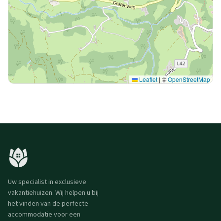
Leaflet
|
©
OpenStreetMap
Uw specialist in exclusieve
vakantiehuizen. Wij helpen u bij
het vinden van de perfecte
accommodatie voor een