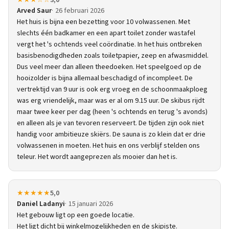
★★★☆☆
3,0
Arved Saur
26 februari 2026
Het huis is bijna een bezetting voor 10 volwassenen. Met
slechts één badkamer en een apart toilet zonder wastafel
vergt het 's ochtends veel coördinatie. In het huis ontbreken
basisbenodigdheden zoals toiletpapier, zeep en afwasmiddel.
Dus veel meer dan alleen theedoeken. Het speelgoed op de
hooizolder is bijna allemaal beschadigd of incompleet. De
vertrektijd van 9 uur is ook erg vroeg en de schoonmaakploeg
was erg vriendelijk, maar was er al om 9.15 uur. De skibus rijdt
maar twee keer per dag (heen 's ochtends en terug 's avonds)
en alleen als je van tevoren reserveert. De tijden zijn ook niet
handig voor ambitieuze skiërs. De sauna is zo klein dat er drie
volwassenen in moeten. Het huis en ons verblijf stelden ons
teleur. Het wordt aangeprezen als mooier dan het is.
★★★★★
5,0
Daniel Ladanyi
15 januari 2026
Het gebouw ligt op een goede locatie.
Het ligt dicht bij winkelmogelijkheden en de skipiste.