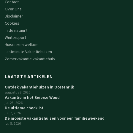
Contact
Over Ons
Disclaimer
Cookies
In de natuur?
Wintersport
Huisdieren welkom
Lastminute Vakantiehuizen
Zomervakantie vakantiehuis
LAATSTE ARTIKELEN
Ontdek vakantiehuizen in Oostenrijk
augustus 8, 2026
Vakantie in het Beierse Woud
juli 23, 2026
De ultieme checklist
juli 7, 2026
De mooiste vakantiehuizen voor een familieweekend
juli 5, 2026