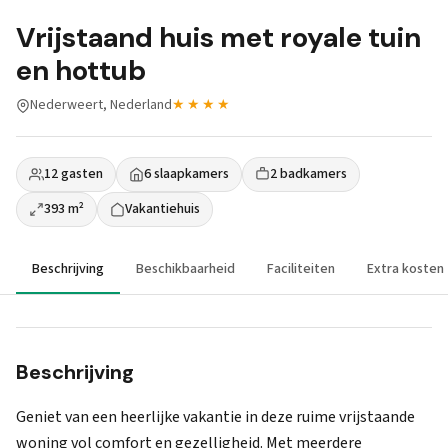
Vrijstaand huis met royale tuin
en hottub
Nederweert, Nederland
★★★★
12 gasten
6 slaapkamers
2 badkamers
393 m²
Vakantiehuis
Beschrijving
Beschikbaarheid
Faciliteiten
Extra kosten
Beschrijving
Geniet van een heerlijke vakantie in deze ruime vrijstaande
woning vol comfort en gezelligheid. Met meerdere