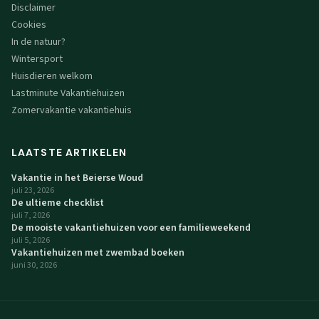
Disclaimer
Cookies
In de natuur?
Wintersport
Huisdieren welkom
Lastminute Vakantiehuizen
Zomervakantie vakantiehuis
LAATSTE ARTIKELEN
Vakantie in het Beierse Woud
juli 23, 2026
De ultieme checklist
juli 7, 2026
De mooiste vakantiehuizen voor een familieweekend
juli 5, 2026
Vakantiehuizen met zwembad boeken
juni 30, 2026