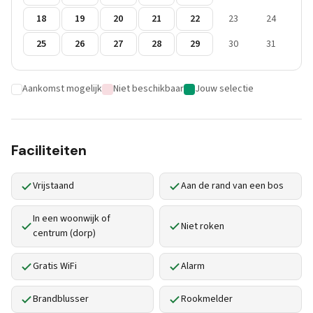
18
19
20
21
22
23
24
25
26
27
28
29
30
31
Aankomst mogelijk
Niet beschikbaar
Jouw selectie
Faciliteiten
Vrijstaand
Aan de rand van een bos
In een woonwijk of
Niet roken
centrum (dorp)
Gratis WiFi
Alarm
Brandblusser
Rookmelder