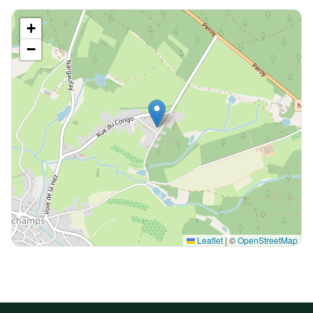
+
−
Leaflet
|
©
OpenStreetMap