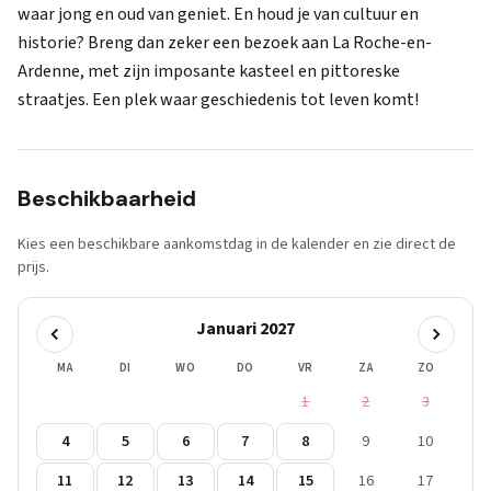
waar jong en oud van geniet. En houd je van cultuur en
historie? Breng dan zeker een bezoek aan La Roche-en-
Ardenne, met zijn imposante kasteel en pittoreske
straatjes. Een plek waar geschiedenis tot leven komt!
Beschikbaarheid
Kies een beschikbare aankomstdag in de kalender en zie direct de
prijs.
Januari 2027
MA
DI
WO
DO
VR
ZA
ZO
1
2
3
4
5
6
7
8
9
10
11
12
13
14
15
16
17