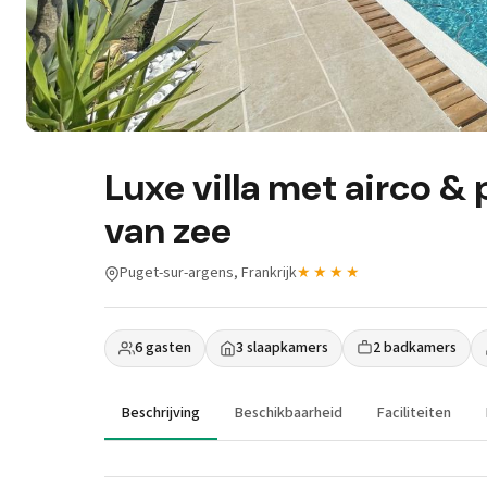
Luxe villa met airco 
van zee
Puget-sur-argens, Frankrijk
★★★★
6 gasten
3 slaapkamers
2 badkamers
Beschrijving
Beschikbaarheid
Faciliteiten