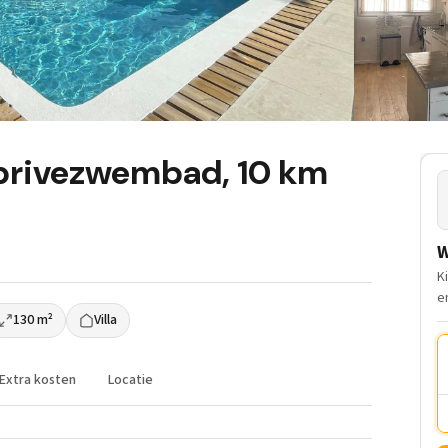
& privezwembad, 10 km
W
K
e
130 m²
Villa
Extra kosten
Locatie