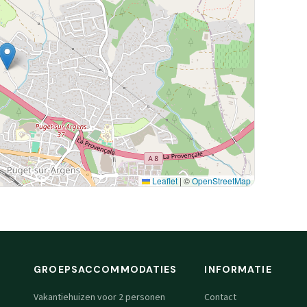
Leaflet
|
©
OpenStreetMap
GROEPSACCOMMODATIES
INFORMATIE
Vakantiehuizen voor 2 personen
Contact