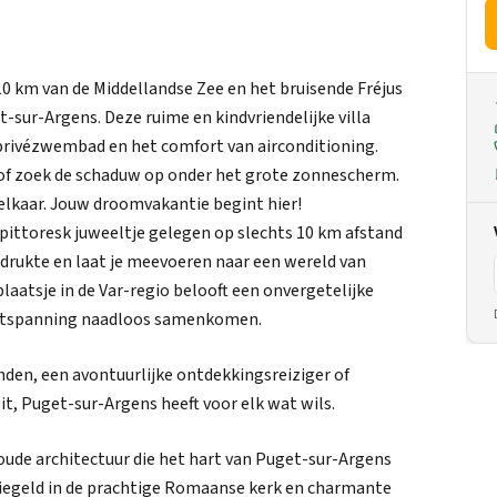
10 km van de Middellandse Zee en het bruisende Fréjus
et-sur-Argens. Deze ruime en kindvriendelijke villa
 privézwembad en het comfort van airconditioning.
 of zoek de schaduw op onder het grote zonnescherm.
elkaar. Jouw droomvakantie begint hier!
ittoresk juweeltje gelegen op slechts 10 km afstand
 drukte en laat je meevoeren naar een wereld van
aatsje in de Var-regio belooft een onvergetelijke
 ontspanning naadloos samenkomen.
nden, een avontuurlijke ontdekkingsreiziger of
t, Puget-sur-Argens heeft voor elk wat wils.
ude architectuur die het hart van Puget-sur-Argens
spiegeld in de prachtige Romaanse kerk en charmante