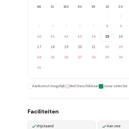
MA
DI
WO
DO
VR
ZA
ZO
1
2
3
4
5
6
7
8
9
10
11
12
13
14
15
16
17
18
19
20
21
22
23
24
25
26
27
28
29
30
31
Aankomst mogelijk
Niet beschikbaar
Jouw selectie
Faciliteiten
Vrijstaand
Aan zee