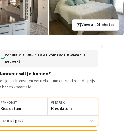
View all 21 photos
Populair: al 88% van de komende 8 weken is
geboekt
anneer wil je komen?
ies je aankomst- en vertrekdatum en zie direct de prijs
n beschikbaarheid.
AANKOMST
VERTREK
Kies datum
Kies datum
1 gast
GASTEN