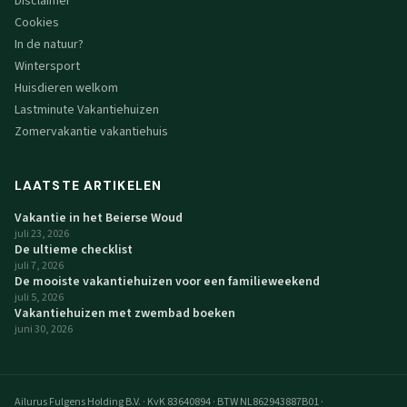
Disclaimer
Cookies
In de natuur?
Wintersport
Huisdieren welkom
Lastminute Vakantiehuizen
Zomervakantie vakantiehuis
LAATSTE ARTIKELEN
Vakantie in het Beierse Woud
juli 23, 2026
De ultieme checklist
juli 7, 2026
De mooiste vakantiehuizen voor een familieweekend
juli 5, 2026
Vakantiehuizen met zwembad boeken
juni 30, 2026
Ailurus Fulgens Holding B.V.
·
KvK 83640894
·
BTW NL862943887B01
·