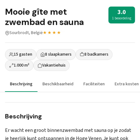
Mooie gîte met
3.0
1 beoordeling
zwembad en sauna
Sourbrodt, België
★★★★
15 gasten
8 slaapkamers
8 badkamers
1.000 m²
Vakantiehuis
Beschrijving
Beschikbaarheid
Faciliteiten
Extra kosten
Beschrijving
Er wacht een groot binnenzwembad met sauna op je zodat
je heerlijk kunt ontspannen in de Hoge Venen. Je kunt ook