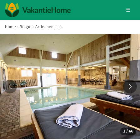
☰
Home
België
Ardennen, Luik
1 / 66