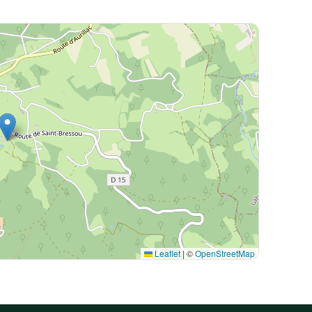
Leaflet
|
©
OpenStreetMap