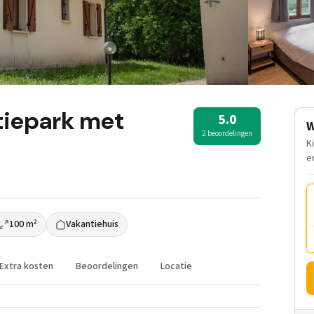
tiepark met
5.0
W
2 beoordelingen
K
e
100 m²
Vakantiehuis
Extra kosten
Beoordelingen
Locatie