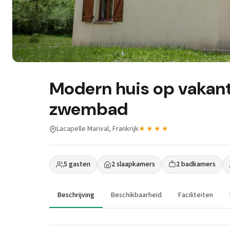
Modern huis op vakan
zwembad
Lacapelle Marival, Frankrijk
★★★★
5 gasten
2 slaapkamers
2 badkamers
Beschrijving
Beschikbaarheid
Faciliteiten