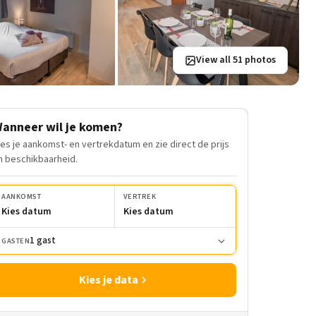
View all 51 photos
anneer wil je komen?
ies je aankomst- en vertrekdatum en zie direct de prijs
n beschikbaarheid.
AANKOMST
VERTREK
Kies datum
Kies datum
1 gast
GASTEN
Kies je data