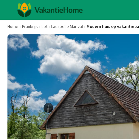
Home
Frankrijk
Lot
Lacapelle Marival
Modern huis op vakantie