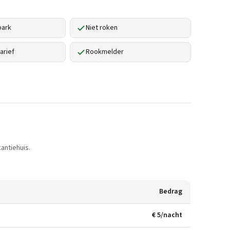
park
Niet roken
arief
Rookmelder
antiehuis.
Bedrag
€ 5/nacht