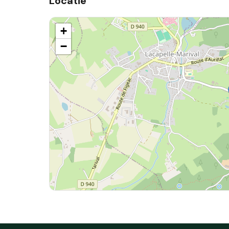
Locatie
+
−