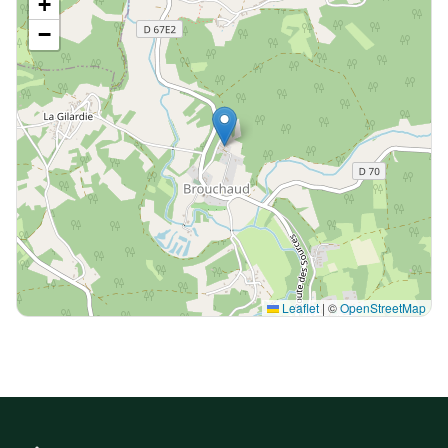
+
−
Leaflet
|
©
OpenStreetMap