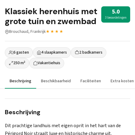
Klassiek herenhuis met
5.0
3 beoordelingen
grote tuin en zwembad
Brouchaud, Frankrijk
★★★★
6 gasten
4 slaapkamers
2 badkamers
250 m²
Vakantiehuis
Beschrijving
Beschikbaarheid
Faciliteiten
Extra kosten
Beschrijving
Dit prachtige landhuis met eigen oprit in het hart van de
Périgord Noir straalt luxe en historische charme uit.