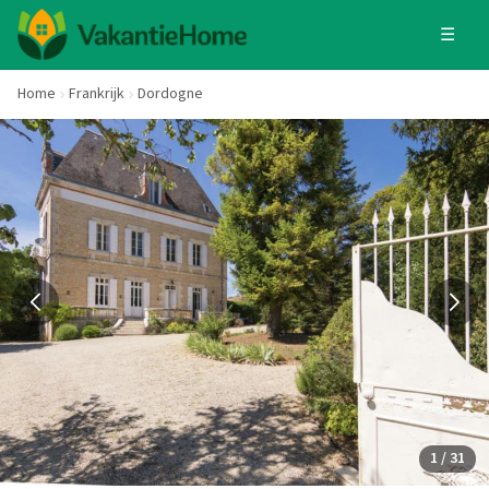
☰
Home
Frankrijk
Dordogne
1 / 31