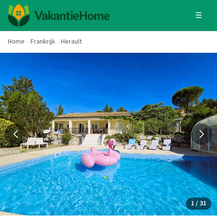
☰
Home
Frankrijk
Herault
1 / 31