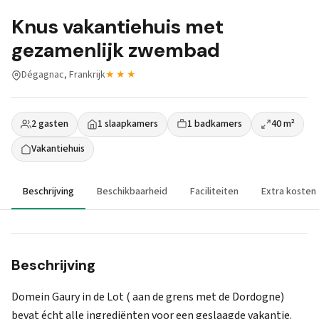
Knus vakantiehuis met
gezamenlijk zwembad
Dégagnac, Frankrijk
★★★
2 gasten
1 slaapkamers
1 badkamers
40 m²
Vakantiehuis
Beschrijving
Beschikbaarheid
Faciliteiten
Extra kosten
Beschrijving
Domein Gaury in de Lot ( aan de grens met de Dordogne)
bevat écht alle ingrediënten voor een geslaagde vakantie.