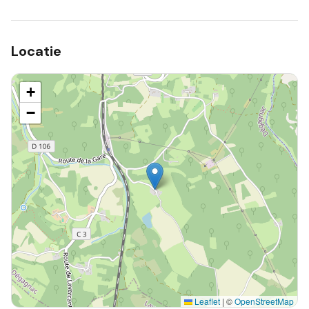
Locatie
+
−
Leaflet
|
©
OpenStreetMap