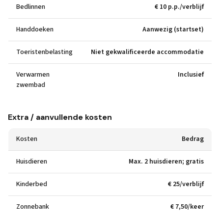
Bedlinnen
€ 10 p.p./verblijf
Handdoeken
Aanwezig (startset)
Toeristenbelasting
Niet gekwalificeerde accommodatie
Verwarmen
Inclusief
zwembad
Extra / aanvullende kosten
Kosten
Bedrag
Huisdieren
Max. 2 huisdieren; gratis
Kinderbed
€ 25/verblijf
Zonnebank
€ 7,50/keer