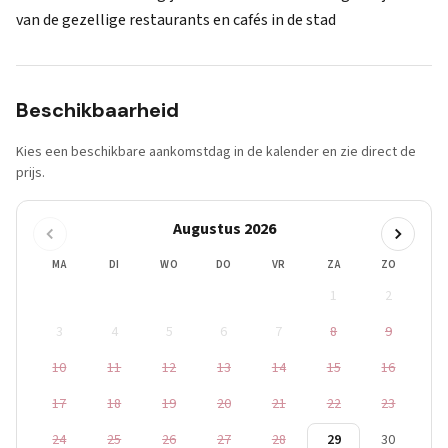
van de gezellige restaurants en cafés in de stad
Beschikbaarheid
Kies een beschikbare aankomstdag in de kalender en zie direct de
prijs.
Augustus 2026
MA
DI
WO
DO
VR
ZA
ZO
1
2
3
4
5
6
7
8
9
10
11
12
13
14
15
16
17
18
19
20
21
22
23
24
25
26
27
28
29
30