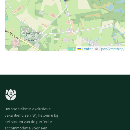
Leaflet
|
©
OpenStreetMap
Uw specialist in exclusieve
vakantiehuizen. Wij helpen u bij
het vinden van de perfecte
accommodatie voor een