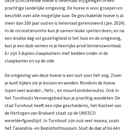
Deze schitterende hoeve is helemaal vrij gelegen in een
prachtige landelijke omgeving. De hoeve is voor groepen en
beschikt over alle mogelijke luxe. De geschakelde hoeve is al
meer dan 100 jaar oud en is helemaal gerenoveerd (jan. 2024).
In de recreatieruimte kun je samen leuke spellen doen, en na
een drukke dag vol gezelligheid in het huis en de omgeving,
kun je een duik nemen in je heerlijke privé binnenzwembad.
Er zijn 3 duplex slaapkamers met bedden onder in de
slaapkamer en op de vide
De omgeving van deze hoeve is een lust voor het oog. Zover
je kunt kijken zie je bossen en weiden. Rondom de hoeve
lopen veel wandel-, fiets-, en mountainbikeroutes. Ook in
het Turnhouts Vennengebied kun je prachtig wandelen. De
stad Turnhout heeft een rijke geschiedenis, het Kasteel van
de Hertogen van Brabant staat op de UNESCO
werelderfgoedlijst. In Turnhout zijn ook veel musea, zoals
het Taxandria- en Begijnhofmuseum. Sluit de dag af bij één