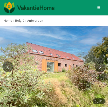
☰
Home
België
Antwerpen
1 / 81