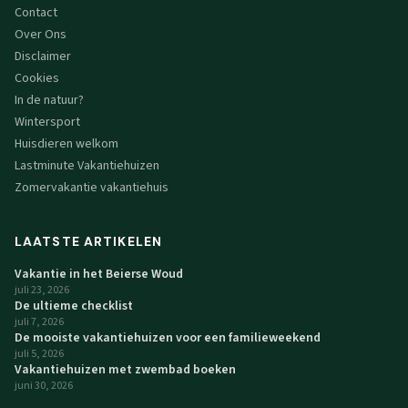
Contact
Over Ons
Disclaimer
Cookies
In de natuur?
Wintersport
Huisdieren welkom
Lastminute Vakantiehuizen
Zomervakantie vakantiehuis
LAATSTE ARTIKELEN
Vakantie in het Beierse Woud
juli 23, 2026
De ultieme checklist
juli 7, 2026
De mooiste vakantiehuizen voor een familieweekend
juli 5, 2026
Vakantiehuizen met zwembad boeken
juni 30, 2026