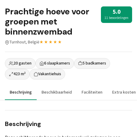
Prachtige hoeve voor
5.0
11 beoordelingen
groepen met
binnenzwembad
Turnhout, België
★★★★★
20 gasten
6 slaapkamers
5 badkamers
423 m²
Vakantiehuis
Beschrijving
Beschikbaarheid
Faciliteiten
Extra kosten
Beschrijving