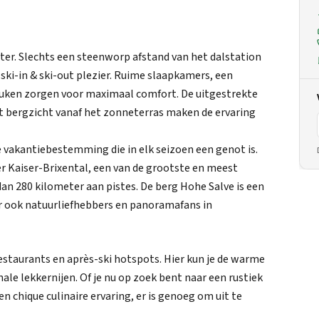
 Itter. Slechts een steenworp afstand van het dalstation
 ski-in & ski-out plezier. Ruime slaapkamers, een
euken zorgen voor maximaal comfort. De uitgestrekte
t bergzicht vanaf het zonneterras maken de ervaring
ige vakantiebestemming die in elk seizoen een genot is.
er Kaiser-Brixental, een van de grootste en meest
an 280 kilometer aan pistes. De berg Hohe Salve is een
ar ook natuurliefhebbers en panoramafans in
restaurants en après-ski hotspots. Hier kun je de warme
ale lekkernijen. Of je nu op zoek bent naar een rustiek
n chique culinaire ervaring, er is genoeg om uit te