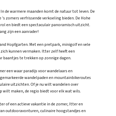
er. In de warmere maanden komt de natuur tot leven. De
e 's zomers verfrissende verkoeling bieden. De Hohe
irol en biedt een spectaculair panoramisch uitzicht.
ng zijn een aanrader!
nd Hopfgarten. Met een pretpark, minigolf en vele
 zich kunnen vermaken. Itter zelf heeft een
r baantjes te trekken op zonnige dagen.
er een waar paradijs voor wandelaars en
d gemarkeerde wandelpaden en mountainbikeroutes
ulaire uitzichten. Of je nu wilt wandelen over
 wilt maken, de regio biedt voor elk wat wils.
ter of een actieve vakantie in de zomer, Itter en
van outdooravonturen, culinaire hoogstandjes en