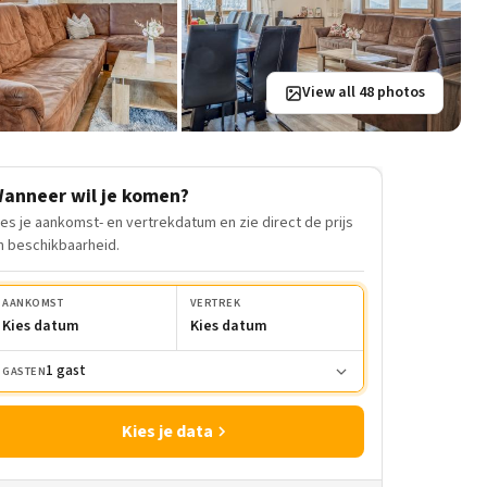
View all 48 photos
anneer wil je komen?
ies je aankomst- en vertrekdatum en zie direct de prijs
n beschikbaarheid.
AANKOMST
VERTREK
Kies datum
Kies datum
1 gast
GASTEN
Kies je data