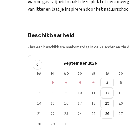
warme gastvrijheid maakt deze plek tot een onverge
van Itter en laat je inspireren door het natuurschoo
Beschikbaarheid
Kies een beschikbare aankomstdag in de kalender en zie di
September 2026
MA
DI
WO
DO
VR
ZA
ZO
1
2
3
4
5
6
7
8
9
10
11
12
13
14
15
16
17
18
19
20
21
22
23
24
25
26
27
28
29
30