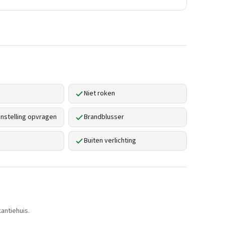
Niet roken
stelling opvragen
Brandblusser
Buiten verlichting
antiehuis.