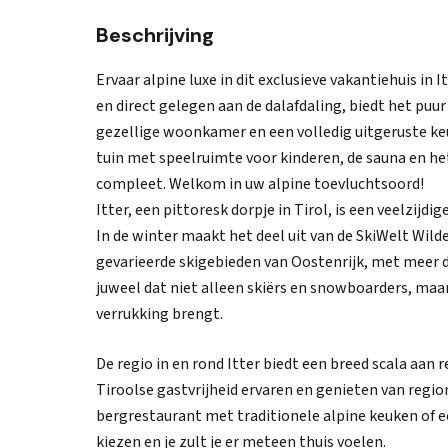
Beschrijving
Ervaar alpine luxe in dit exclusieve vakantiehuis in
en direct gelegen aan de dalafdaling, biedt het puur
gezellige woonkamer en een volledig uitgeruste k
tuin met speelruimte voor kinderen, de sauna en he
compleet. Welkom in uw alpine toevluchtsoord!
Itter, een pittoresk dorpje in Tirol, is een veelzijd
In de winter maakt het deel uit van de SkiWelt Wild
gevarieerde skigebieden van Oostenrijk, met meer d
juweel dat niet alleen skiërs en snowboarders, ma
verrukking brengt.
De regio in en rond Itter biedt een breed scala aan 
Tiroolse gastvrijheid ervaren en genieten van region
bergrestaurant met traditionele alpine keuken of ee
kiezen en je zult je er meteen thuis voelen.