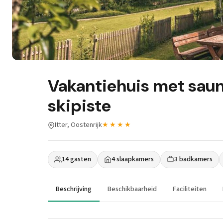
Vakantiehuis met saun
skipiste
Itter, Oostenrijk
★★★★
14 gasten
4 slaapkamers
3 badkamers
Beschrijving
Beschikbaarheid
Faciliteiten