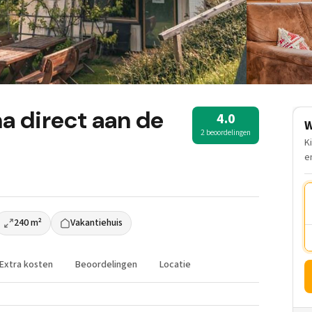
a direct aan de
4.0
W
2 beoordelingen
K
e
240 m²
Vakantiehuis
Extra kosten
Beoordelingen
Locatie