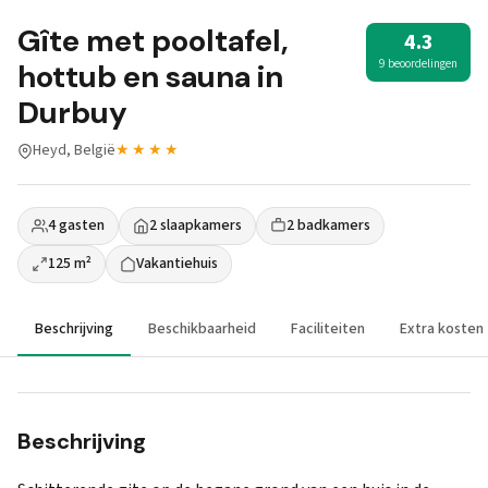
Gîte met pooltafel,
4.3
9 beoordelingen
hottub en sauna in
Durbuy
Heyd, België
★★★★
4 gasten
2 slaapkamers
2 badkamers
125 m²
Vakantiehuis
Beschrijving
Beschikbaarheid
Faciliteiten
Extra kosten
Beschrijving