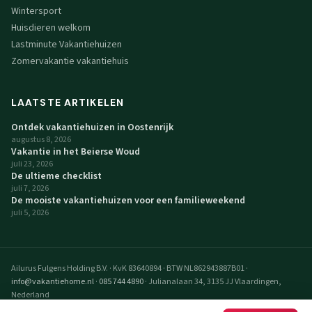
Wintersport
Huisdieren welkom
Lastminute Vakantiehuizen
Zomervakantie vakantiehuis
LAATSTE ARTIKELEN
Ontdek vakantiehuizen in Oostenrijk
augustus 8, 2026
Vakantie in het Beierse Woud
juli 23, 2026
De ultieme checklist
juli 7, 2026
De mooiste vakantiehuizen voor een familieweekend
juli 5, 2026
Ailurus Fulgens Holding B.V.
·
KvK 83640894
·
BTW NL862943887B01
·
info@vakantiehome.nl
·
085 744 4890
·
Julianalaan 34, 3135 JJ Vlaardingen,
Nederland