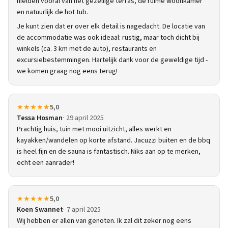
hielden vooral van het gezellige terras, de ruime woonkamer
en natuurlijk de hot tub.
Je kunt zien dat er over elk detail is nagedacht. De locatie van
de accommodatie was ook ideaal: rustig, maar toch dicht bij
winkels (ca. 3 km met de auto), restaurants en
excursiebestemmingen. Hartelijk dank voor de geweldige tijd -
we komen graag nog eens terug!
★★★★★
5,0
Tessa Hosman
29 april 2025
Prachtig huis, tuin met mooi uitzicht, alles werkt en
kayakken/wandelen op korte afstand. Jacuzzi buiten en de bbq
is heel fijn en de sauna is fantastisch. Niks aan op te merken,
echt een aanrader!
★★★★★
5,0
Koen Swannet
7 april 2025
Wij hebben er allen van genoten. Ik zal dit zeker nog eens