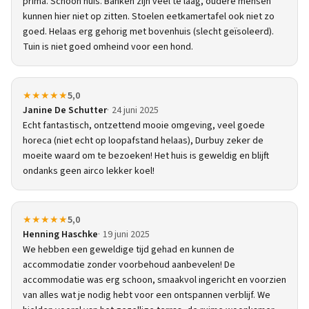
prima. Schoon huis. Banken zijn veel te laag, oudere mensen
kunnen hier niet op zitten. Stoelen eetkamertafel ook niet zo
goed. Helaas erg gehorig met bovenhuis (slecht geïsoleerd).
Tuin is niet goed omheind voor een hond.
★★★★★
5,0
Janine De Schutter
24 juni 2025
Echt fantastisch, ontzettend mooie omgeving, veel goede
horeca (niet echt op loopafstand helaas), Durbuy zeker de
moeite waard om te bezoeken! Het huis is geweldig en blijft
ondanks geen airco lekker koel!
★★★★★
5,0
Henning Haschke
19 juni 2025
We hebben een geweldige tijd gehad en kunnen de
accommodatie zonder voorbehoud aanbevelen! De
accommodatie was erg schoon, smaakvol ingericht en voorzien
van alles wat je nodig hebt voor een ontspannen verblijf. We