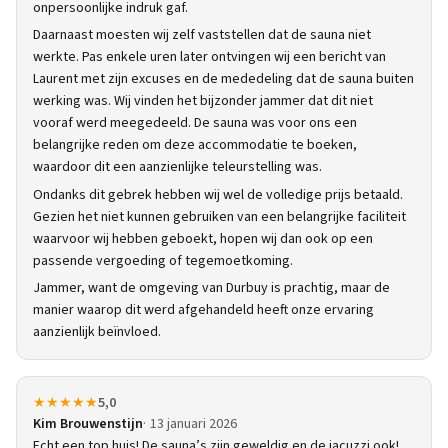
onpersoonlijke indruk gaf.
Daarnaast moesten wij zelf vaststellen dat de sauna niet
werkte. Pas enkele uren later ontvingen wij een bericht van
Laurent met zijn excuses en de mededeling dat de sauna buiten
werking was. Wij vinden het bijzonder jammer dat dit niet
vooraf werd meegedeeld. De sauna was voor ons een
belangrijke reden om deze accommodatie te boeken,
waardoor dit een aanzienlijke teleurstelling was.
Ondanks dit gebrek hebben wij wel de volledige prijs betaald.
Gezien het niet kunnen gebruiken van een belangrijke faciliteit
waarvoor wij hebben geboekt, hopen wij dan ook op een
passende vergoeding of tegemoetkoming.
Jammer, want de omgeving van Durbuy is prachtig, maar de
manier waarop dit werd afgehandeld heeft onze ervaring
aanzienlijk beïnvloed.
★★★★★
5,0
Kim Brouwenstijn
13 januari 2026
Echt een top huis! De sauna’s zijn geweldig en de jacuzzi ook!