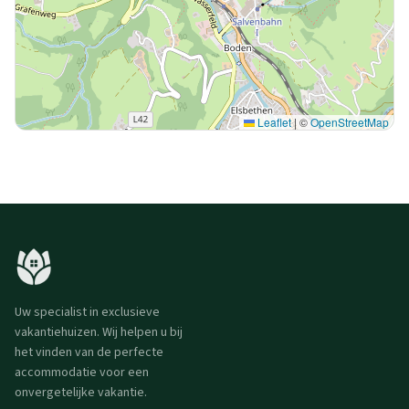
Leaflet
|
©
OpenStreetMap
Uw specialist in exclusieve
vakantiehuizen. Wij helpen u bij
het vinden van de perfecte
accommodatie voor een
onvergetelijke vakantie.