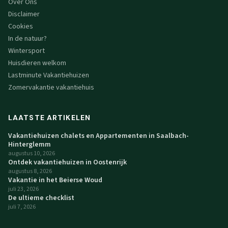
Over Ons
Disclaimer
Cookies
In de natuur?
Wintersport
Huisdieren welkom
Lastminute Vakantiehuizen
Zomervakantie vakantiehuis
LAATSTE ARTIKELEN
Vakantiehuizen chalets en Appartementen in Saalbach-
Hinterglemm
augustus 10, 2026
Ontdek vakantiehuizen in Oostenrijk
augustus 8, 2026
Vakantie in het Beierse Woud
juli 23, 2026
De ultieme checklist
juli 7, 2026