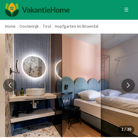
☰
Home
Oostenrijk
Tirol
Hopfgarten im Brixental
1 / 30