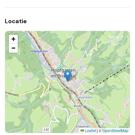
Locatie
+
−
Leaflet
|
©
OpenStreetMap