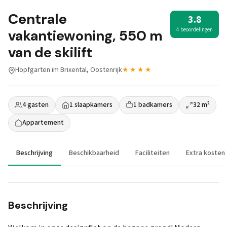
Centrale
3.8
4 beoordelingen
vakantiewoning, 550 m
van de skilift
Hopfgarten im Brixental, Oostenrijk
★★★★
4 gasten
1 slaapkamers
1 badkamers
32 m²
Appartement
Beschrijving
Beschikbaarheid
Faciliteiten
Extra kosten
Beschrijving