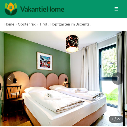
☰
Home
Oostenrijk
Tirol
Hopfgarten im Brixental
1 / 27