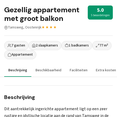
Gezellig appartement
5.0
5 beoordelingen
met groot balkon
Tamsweg, Oostenrijk
★★★★
7 gasten
2 slaapkamers
1 badkamers
77 m²
Appartement
Beschrijving
Beschikbaarheid
Faciliteiten
Extra kosten
Beschrijving
Dit aantrekkelijk ingerichte appartement ligt op een zeer
rustige en idyllische locatie aan de rand van Tamsweg in de