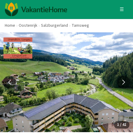
☰
Home
Oostenrijk
Salzburgerland
Tamsweg
1 / 41