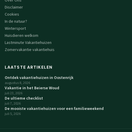
Over Ons
Disclaimer
Cookies
In de natuur?
Wintersport
Huisdieren welkom
Lastminute Vakantiehuizen
Zomervakantie vakantiehuis
LAATSTE ARTIKELEN
Ontdek vakantiehuizen in Oostenrijk
augustus 8, 2026
Vakantie in het Beierse Woud
juli 23, 2026
De ultieme checklist
juli 7, 2026
De mooiste vakantiehuizen voor een familieweekend
juli 5, 2026