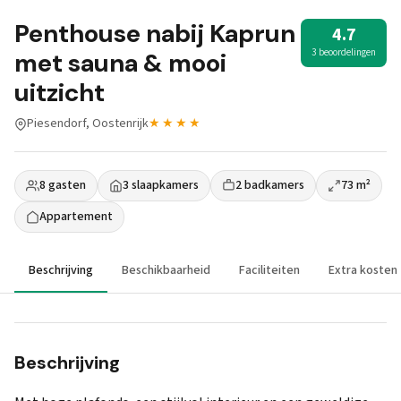
Penthouse nabij Kaprun
4.7
3 beoordelingen
met sauna & mooi
uitzicht
Piesendorf, Oostenrijk
★★★★
8 gasten
3 slaapkamers
2 badkamers
73 m²
Appartement
Beschrijving
Beschikbaarheid
Faciliteiten
Extra kosten
Beschrijving