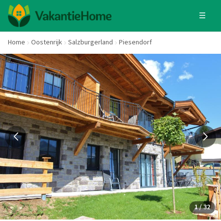
☰
Home
Oostenrijk
Salzburgerland
Piesendorf
1 / 32