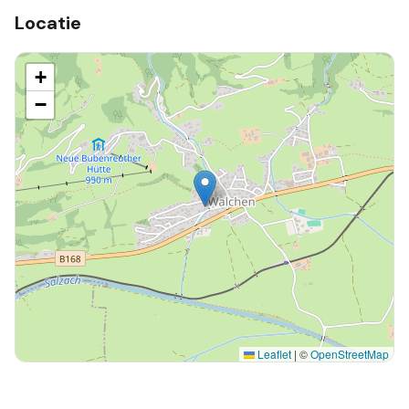
Locatie
+
−
Leaflet
|
©
OpenStreetMap