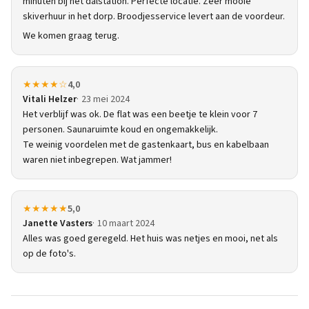
minuten bij het dalstation. Perfecte locatie. Zeer mooie
skiverhuur in het dorp. Broodjesservice levert aan de voordeur.
We komen graag terug.
★★★★☆
4,0
Vitali Helzer
23 mei 2024
Het verblijf was ok. De flat was een beetje te klein voor 7
personen. Saunaruimte koud en ongemakkelijk.
Te weinig voordelen met de gastenkaart, bus en kabelbaan
waren niet inbegrepen. Wat jammer!
★★★★★
5,0
Janette Vasters
10 maart 2024
Alles was goed geregeld. Het huis was netjes en mooi, net als
op de foto's.