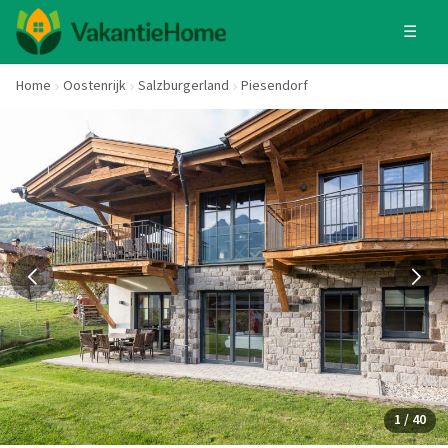
☰
Home
Oostenrijk
Salzburgerland
Piesendorf
1 / 40