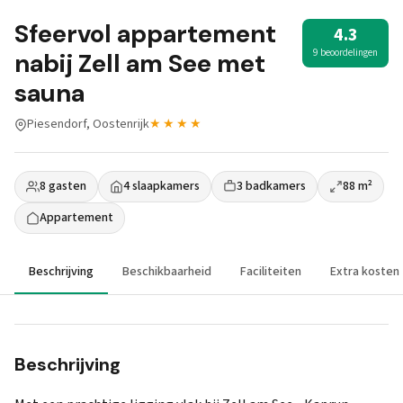
Sfeervol appartement
4.3
9 beoordelingen
nabij Zell am See met
sauna
Piesendorf, Oostenrijk
★★★★
8 gasten
4 slaapkamers
3 badkamers
88 m²
Appartement
Beschrijving
Beschikbaarheid
Faciliteiten
Extra kosten
Beschrijving