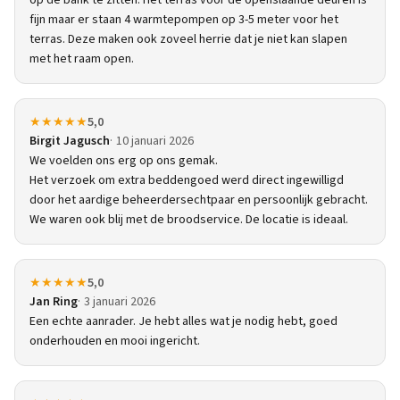
op de bank te zitten. Het terras voor de openslaande deuren is
fijn maar er staan 4 warmtepompen op 3-5 meter voor het
terras. Deze maken ook zoveel herrie dat je niet kan slapen
met het raam open.
★★★★★
5,0
Birgit Jagusch
10 januari 2026
We voelden ons erg op ons gemak.
Het verzoek om extra beddengoed werd direct ingewilligd
door het aardige beheerdersechtpaar en persoonlijk gebracht.
We waren ook blij met de broodservice. De locatie is ideaal.
★★★★★
5,0
Jan Ring
3 januari 2026
Een echte aanrader. Je hebt alles wat je nodig hebt, goed
onderhouden en mooi ingericht.