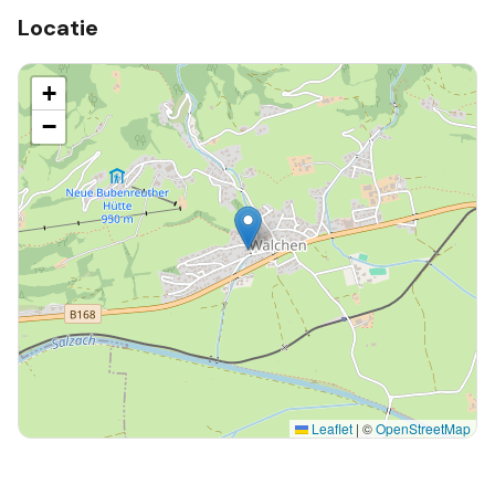
Locatie
+
−
Leaflet
|
©
OpenStreetMap