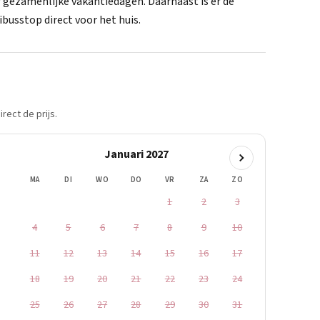
 gezamenlijke vakantiedagen. Daarnaast is er de
ibusstop direct voor het huis.
rect de prijs.
Januari 2027
MA
DI
WO
DO
VR
ZA
ZO
1
2
3
4
5
6
7
8
9
10
11
12
13
14
15
16
17
18
19
20
21
22
23
24
25
26
27
28
29
30
31