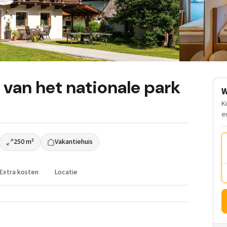
 van het nationale park
W
K
e
250 m²
Vakantiehuis
Extra kosten
Locatie