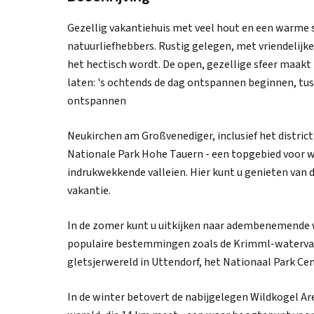
Gezellig vakantiehuis met veel hout en een warme s
natuurliefhebbers. Rustig gelegen, met vriendelijk
het hectisch wordt. De open, gezellige sfeer maakt 
laten: 's ochtends de dag ontspannen beginnen, t
ontspannen
Neukirchen am Großvenediger, inclusief het distric
Nationale Park Hohe Tauern - een topgebied voor w
indrukwekkende valleien. Hier kunt u genieten van d
vakantie.
In de zomer kunt u uitkijken naar adembenemende w
populaire bestemmingen zoals de Krimml-waterval
gletsjerwereld in Uttendorf, het Nationaal Park Cen
In de winter betovert de nabijgelegen Wildkogel Ar