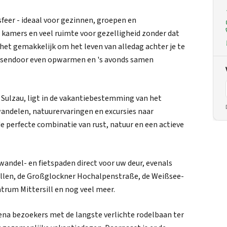
feer - ideaal voor gezinnen, groepen en
e kamers en veel ruimte voor gezelligheid zonder dat
het gemakkelijk om het leven van alledag achter je te
ussendoor even opwarmen en 's avonds samen
t Sulzau, ligt in de vakantiebestemming van het
andelen, natuurervaringen en excursies naar
e perfecte combinatie van rust, natuur en een actieve
andel- en fietspaden direct voor uw deur, evenals
len, de Großglockner Hochalpenstraße, de Weißsee-
trum Mittersill en nog veel meer.
ena bezoekers met de langste verlichte rodelbaan ter