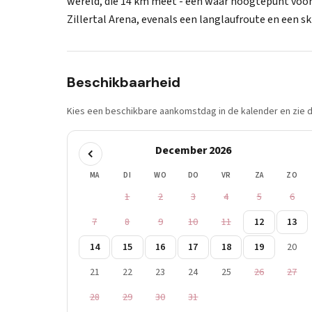
wereld, die 14 km meet - een waar hoogtepunt voor
Zillertal Arena, evenals een langlaufroute en een sk
Beschikbaarheid
Kies een beschikbare aankomstdag in de kalender en zie di
December 2026
MA
DI
WO
DO
VR
ZA
ZO
1
2
3
4
5
6
7
8
9
10
11
12
13
14
15
16
17
18
19
20
21
22
23
24
25
26
27
28
29
30
31