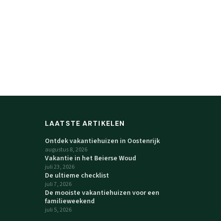
LAATSTE ARTIKELEN
Ontdek vakantiehuizen in Oostenrijk
augustus 8, 2026
Vakantie in het Beierse Woud
juli 23, 2026
De ultieme checklist
juli 7, 2026
De mooiste vakantiehuizen voor een
familieweekend
juli 5, 2026