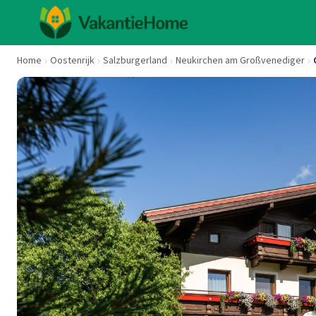
Home
Oostenrijk
Salzburgerland
Neukirchen am Großvenediger