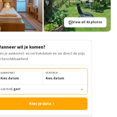
View all 43 photos
anneer wil je komen?
ies je aankomst- en vertrekdatum en zie direct de prijs
n beschikbaarheid.
AANKOMST
VERTREK
Kies datum
Kies datum
1 gast
GASTEN
Kies je data