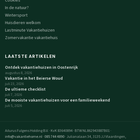
Cookies
In de natuur?
Wintersport
Huisdieren welkom
Lastminute Vakantiehuizen
Zomervakantie vakantiehuis
LAATSTE ARTIKELEN
Ontdek vakantiehuizen in Oostenrijk
augustus 8, 2026
Vakantie in het Beierse Woud
juli 23, 2026
De ultieme checklist
juli 7, 2026
De mooiste vakantiehuizen voor een familieweekend
juli 5, 2026
Ailurus Fulgens Holding B.V.
·
KvK 83640894
·
BTW NL862943887B01
·
info@vakantiehome.nl
·
085 744 4890
·
Julianalaan 34, 3135 JJ Vlaardingen,