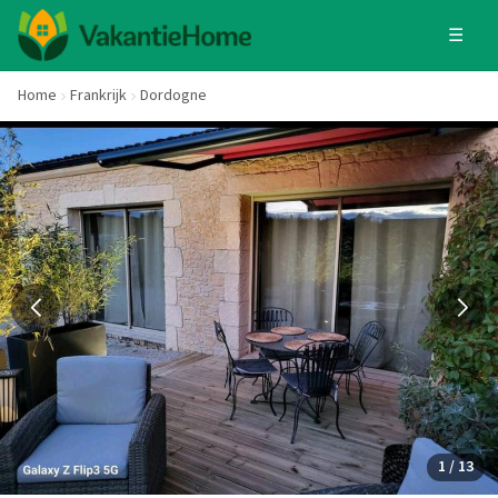
☰
Home
Frankrijk
Dordogne
1 / 13