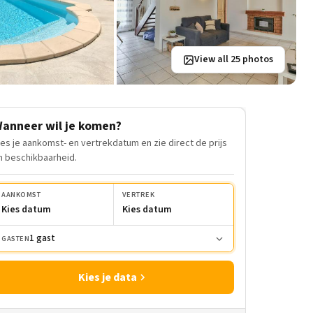
View all 25 photos
anneer wil je komen?
ies je aankomst- en vertrekdatum en zie direct de prijs
n beschikbaarheid.
AANKOMST
VERTREK
Kies datum
Kies datum
1 gast
GASTEN
Kies je data