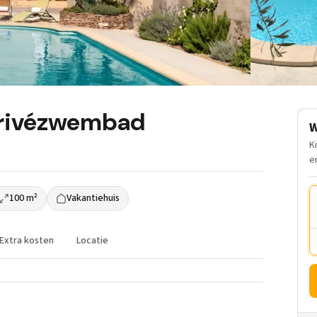
privézwembad
W
K
e
100 m²
Vakantiehuis
Extra kosten
Locatie