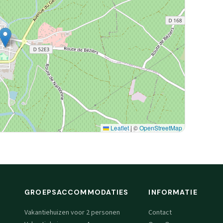
Leaflet
|
©
OpenStreetMap
GROEPSACCOMMODATIES
INFORMATIE
Vakantiehuizen voor 2 personen
Contact