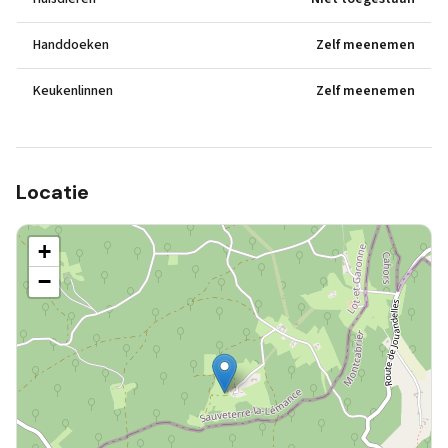
Handdoeken
Zelf meenemen
Keukenlinnen
Zelf meenemen
Locatie
+
−