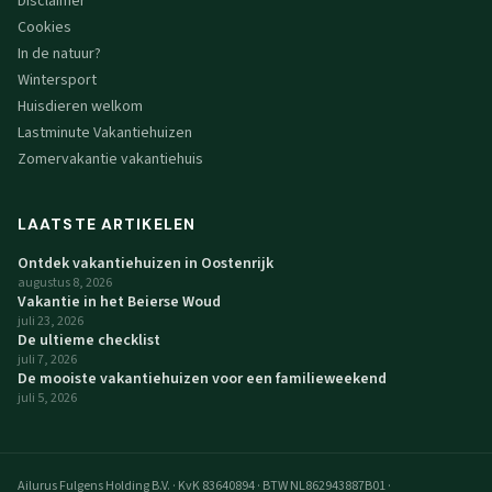
Disclaimer
Cookies
In de natuur?
Wintersport
Huisdieren welkom
Lastminute Vakantiehuizen
Zomervakantie vakantiehuis
LAATSTE ARTIKELEN
Ontdek vakantiehuizen in Oostenrijk
augustus 8, 2026
Vakantie in het Beierse Woud
juli 23, 2026
De ultieme checklist
juli 7, 2026
De mooiste vakantiehuizen voor een familieweekend
juli 5, 2026
Ailurus Fulgens Holding B.V.
·
KvK 83640894
·
BTW NL862943887B01
·