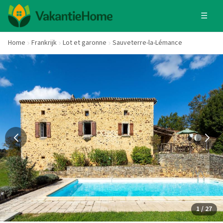
☰
Home
Frankrijk
Lot et garonne
Sauveterre-la-Lémance
1 / 27