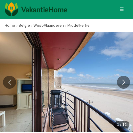
☰
Home
België
West-Vlaanderen
Middelkerke
1 / 12