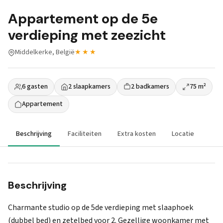
Appartement op de 5e
verdieping met zeezicht
Middelkerke, België
★★★
6 gasten
2 slaapkamers
2 badkamers
75 m²
Appartement
Beschrijving
Faciliteiten
Extra kosten
Locatie
Beschrijving
Charmante studio op de 5de verdieping met slaaphoek
(dubbel bed) en zetelbed voor 2. Gezellige woonkamer met