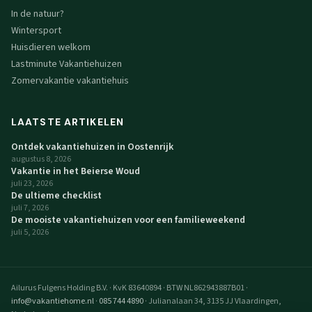
In de natuur?
Wintersport
Huisdieren welkom
Lastminute Vakantiehuizen
Zomervakantie vakantiehuis
LAATSTE ARTIKELEN
Ontdek vakantiehuizen in Oostenrijk
augustus 8, 2026
Vakantie in het Beierse Woud
juli 23, 2026
De ultieme checklist
juli 7, 2026
De mooiste vakantiehuizen voor een familieweekend
juli 5, 2026
Ailurus Fulgens Holding B.V.
·
KvK 83640894
·
BTW NL862943887B01
·
info@vakantiehome.nl
·
085 744 4890
·
Julianalaan 34, 3135 JJ Vlaardingen,