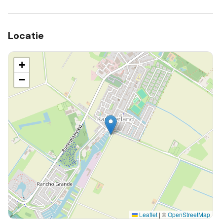
Locatie
+
−
Leaflet
|
©
OpenStreetMap