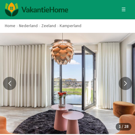
☰
Home
Nederland
Zeeland
Kamperland
1 / 28