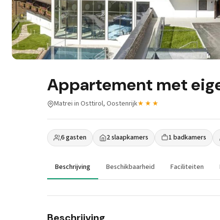
Appartement met eigen
Matrei in Osttirol, Oostenrijk
★★★
6 gasten
2 slaapkamers
1 badkamers
Beschrijving
Beschikbaarheid
Faciliteiten
Beschrijving