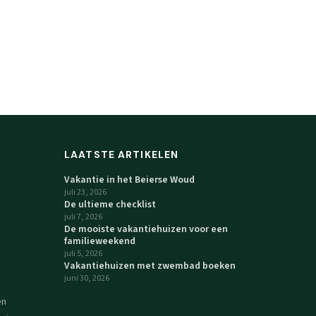
LAATSTE ARTIKELEN
Vakantie in het Beierse Woud
juli 23, 2026
De ultieme checklist
juli 7, 2026
De mooiste vakantiehuizen voor een
familieweekend
juli 5, 2026
Vakantiehuizen met zwembad boeken
juni 30, 2026
en