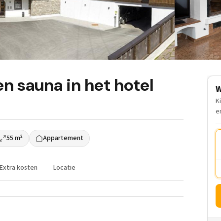
 sauna in het hotel
W
K
e
55 m²
Appartement
Extra kosten
Locatie