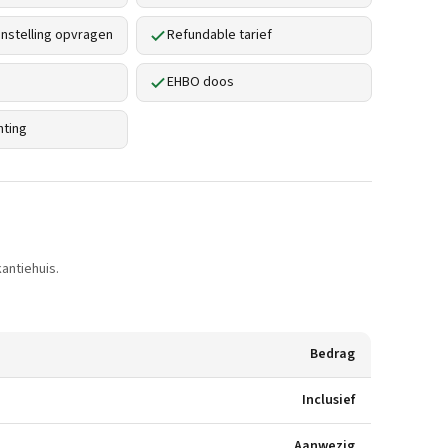
stelling opvragen
Refundable tarief
EHBO doos
hting
antiehuis.
Bedrag
Inclusief
Aanwezig