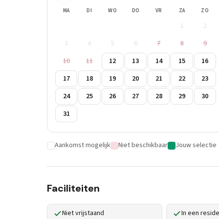
MA
DI
WO
DO
VR
ZA
ZO
1
2
3
4
5
6
7
8
9
10
11
12
13
14
15
16
17
18
19
20
21
22
23
24
25
26
27
28
29
30
31
Aankomst mogelijk
Niet beschikbaar
Jouw selectie
Faciliteiten
Niet vrijstaand
In een resid