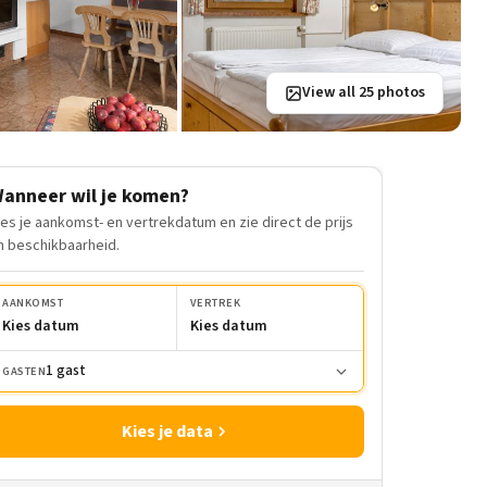
View all 25 photos
anneer wil je komen?
ies je aankomst- en vertrekdatum en zie direct de prijs
n beschikbaarheid.
AANKOMST
VERTREK
Kies datum
Kies datum
1 gast
GASTEN
Kies je data