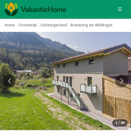
☰
Home
Oostenrijk
Salzburgerland
Bramberg am Wildkogel
1 / 49