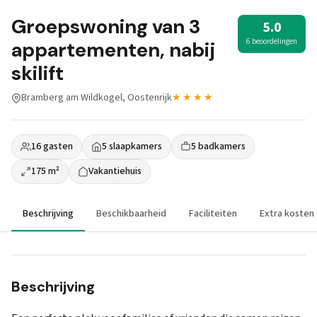
Groepswoning van 3
5.0
6 beoordelingen
appartementen, nabij
skilift
Bramberg am Wildkogel, Oostenrijk
★★★★
16 gasten
5 slaapkamers
5 badkamers
175 m²
Vakantiehuis
Beschrijving
Beschikbaarheid
Faciliteiten
Extra kosten
Beschrijving