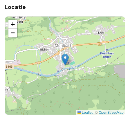
Locatie
+
−
Leaflet
|
©
OpenStreetMap