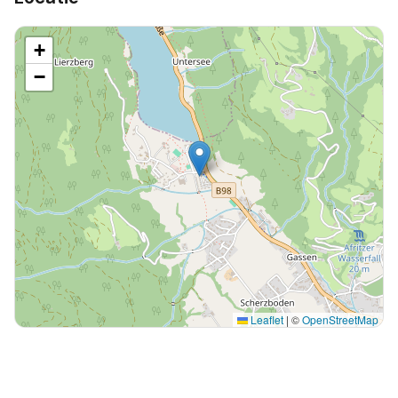
+
−
Leaflet
|
©
OpenStreetMap