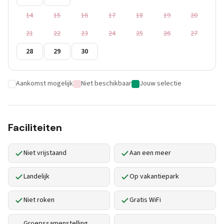
14
15
16
17
18
19
20
21
22
23
24
25
26
27
28
29
30
Aankomst mogelijk
Niet beschikbaar
Jouw selectie
Faciliteiten
Niet vrijstaand
Aan een meer
Landelijk
Op vakantiepark
Niet roken
Gratis WiFi
Groepssamenstelling