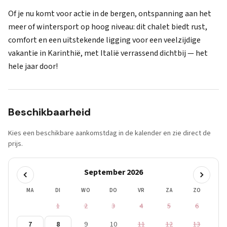
Of je nu komt voor actie in de bergen, ontspanning aan het
meer of wintersport op hoog niveau: dit chalet biedt rust,
comfort en een uitstekende ligging voor een veelzijdige
vakantie in Karinthië, met Italië verrassend dichtbij — het
hele jaar door!
Beschikbaarheid
Kies een beschikbare aankomstdag in de kalender en zie direct de
prijs.
September 2026
MA
DI
WO
DO
VR
ZA
ZO
1
2
3
4
5
6
7
8
9
10
11
12
13