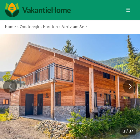
☰
Home
Oostenrijk
Kärnten
Afritz am See
1 / 37