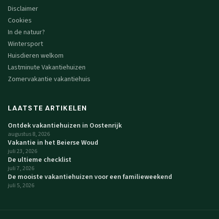
Disclaimer
Cookies
In de natuur?
Wintersport
Huisdieren welkom
Lastminute Vakantiehuizen
Zomervakantie vakantiehuis
LAATSTE ARTIKELEN
Ontdek vakantiehuizen in Oostenrijk
augustus 8, 2026
Vakantie in het Beierse Woud
juli 23, 2026
De ultieme checklist
juli 7, 2026
De mooiste vakantiehuizen voor een familieweekend
juli 5, 2026