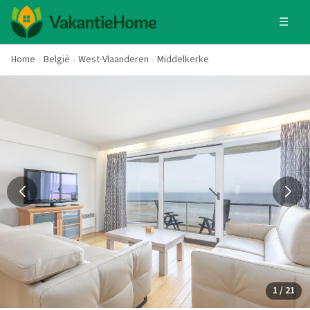
☰
Home
België
West-Vlaanderen
Middelkerke
1 / 21