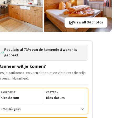
View all 34 photos
Populair: al 73% van de komende 8 weken is
geboekt
anneer wil je komen?
ies je aankomst- en vertrekdatum en zie direct de prijs
n beschikbaarheid.
AANKOMST
VERTREK
Kies datum
Kies datum
1 gast
GASTEN