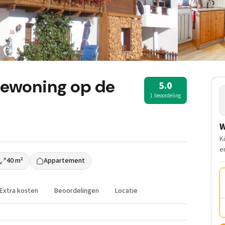
iewoning op de
5.0
1 beoordeling
W
K
e
40 m²
Appartement
Extra kosten
Beoordelingen
Locatie