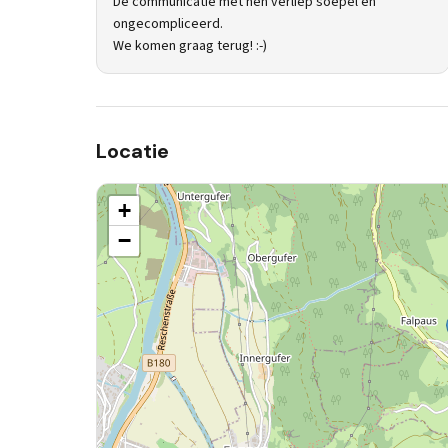
De communicatie met hen verliep soepel en
ongecompliceerd.
We komen graag terug! :-)
Locatie
+
−