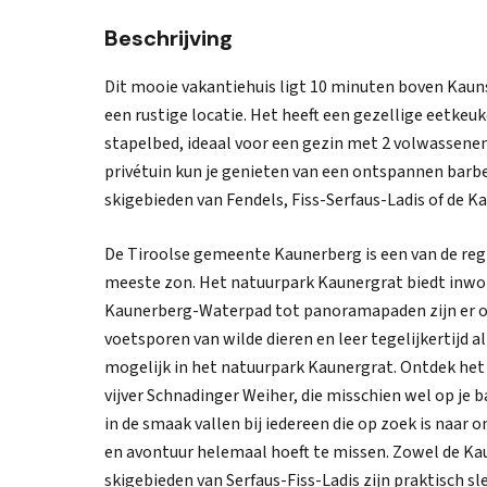
Beschrijving
Dit mooie vakantiehuis ligt 10 minuten boven Kaun
een rustige locatie. Het heeft een gezellige eetk
stapelbed, ideaal voor een gezin met 2 volwassenen
privétuin kun je genieten van een ontspannen barbec
skigebieden van Fendels, Fiss-Serfaus-Ladis of de K
De Tiroolse gemeente Kaunerberg is een van de regi
meeste zon. Het natuurpark Kaunergrat biedt inwo
Kaunerberg-Waterpad tot panoramapaden zijn er on
voetsporen van wilde dieren en leer tegelijkertijd all
mogelijk in het natuurpark Kaunergrat. Ontdek het u
vijver Schnadinger Weiher, die misschien wel op je 
in de smaak vallen bij iedereen die op zoek is naar 
en avontuur helemaal hoeft te missen. Zowel de Kau
skigebieden van Serfaus-Fiss-Ladis zijn praktisch s