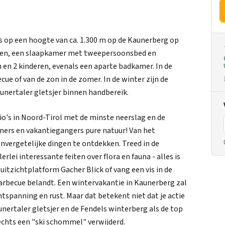
s op een hoogte van ca. 1.300 m op de Kaunerberg op
euken, een slaapkamer met tweepersoonsbed en
 en 2 kinderen, evenals een aparte badkamer. In de
ue of van de zon in de zomer. In de winter zijn de
aunertaler gletsjer binnen handbereik.
o's in Noord-Tirol met de minste neerslag en de
ners en vakantiegangers pure natuur! Van het
vergetelijke dingen te ontdekken. Treed in de
erlei interessante feiten over flora en fauna - alles is
itzichtplatform Gacher Blick of vang een vis in de
barbecue belandt. Een wintervakantie in Kaunerberg zal
ontspanning en rust. Maar dat betekent niet dat je actie
nertaler gletsjer en de Fendels winterberg als de top
lechts een "ski schommel" verwijderd.