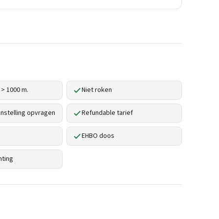
 > 1000 m.
Niet roken
stelling opvragen
Refundable tarief
EHBO doos
hting