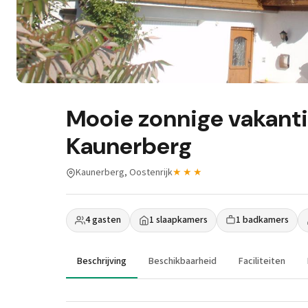
Mooie zonnige vakant
Kaunerberg
Kaunerberg, Oostenrijk
★★★
4 gasten
1 slaapkamers
1 badkamers
Beschrijving
Beschikbaarheid
Faciliteiten