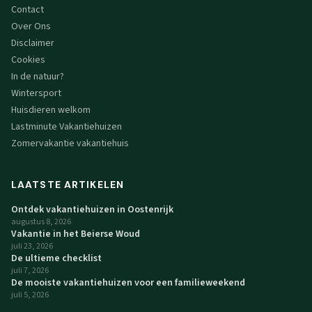
Contact
Over Ons
Disclaimer
Cookies
In de natuur?
Wintersport
Huisdieren welkom
Lastminute Vakantiehuizen
Zomervakantie vakantiehuis
LAATSTE ARTIKELEN
Ontdek vakantiehuizen in Oostenrijk
augustus 8, 2026
Vakantie in het Beierse Woud
juli 23, 2026
De ultieme checklist
juli 7, 2026
De mooiste vakantiehuizen voor een familieweekend
juli 5, 2026