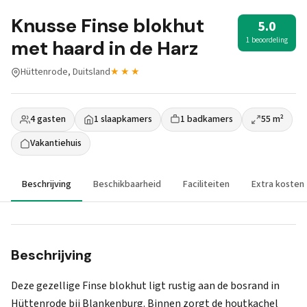
Knusse Finse blokhut
5.0
1 beoordeling
met haard in de Harz
Hüttenrode, Duitsland
★★★
4 gasten
1 slaapkamers
1 badkamers
55 m²
Vakantiehuis
Beschrijving
Beschikbaarheid
Faciliteiten
Extra kosten
Beschrijving
Deze gezellige Finse blokhut ligt rustig aan de bosrand in
Hüttenrode bij Blankenburg. Binnen zorgt de houtkachel