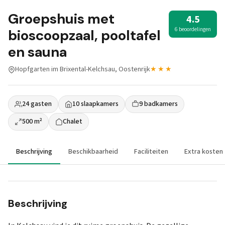
Groepshuis met
4.5
6 beoordelingen
bioscoopzaal, pooltafel
en sauna
Hopfgarten im Brixental-Kelchsau, Oostenrijk
★★★
24 gasten
10 slaapkamers
9 badkamers
500 m²
Chalet
Beschrijving
Beschikbaarheid
Faciliteiten
Extra kosten
Beschrijving