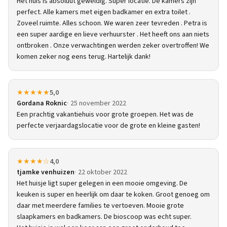
Het huis is absoluut geweldig. Super locatie. De kamers zijn
perfect. Alle kamers met eigen badkamer en extra toilet .
Zoveel ruimte. Alles schoon. We waren zeer tevreden . Petra is
een super aardige en lieve verhuurster . Het heeft ons aan niets
ontbroken . Onze verwachtingen werden zeker overtroffen! We
komen zeker nog eens terug. Hartelijk dank!
★★★★★
5,0
Gordana Roknic
25 november 2022
Een prachtig vakantiehuis voor grote groepen. Het was de
perfecte verjaardagslocatie voor de grote en kleine gasten!
★★★★☆
4,0
tjamke venhuizen
22 oktober 2022
Het huisje ligt super gelegen in een mooie omgeving. De
keuken is super en heerlijk om daar te koken. Groot genoeg om
daar met meerdere families te vertoeven. Mooie grote
slaapkamers en badkamers. De bioscoop was echt super.