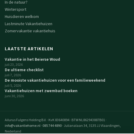
In de natuur?
Wintersport
Huisdieren welkom
Lastminute Vakantiehuizen
Zomervakantie vakantiehuis
LAATSTE ARTIKELEN
Vakantie in het Beierse Woud
juli 23, 2026
De ultieme checklist
juli 7, 2026
De mooiste vakantiehuizen voor een familieweekend
juli 5, 2026
Vakantiehuizen met zwembad boeken
juni 30, 2026
Ailurus Fulgens Holding B.V.
·
KvK 83640894
·
BTW NL862943887B01
·
info@vakantiehome.nl
·
085 744 4890
·
Julianalaan 34, 3135 JJ Vlaardingen,
Nederland