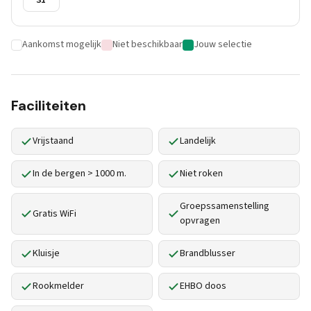
31
Aankomst mogelijk
Niet beschikbaar
Jouw selectie
Faciliteiten
Vrijstaand
Landelijk
In de bergen > 1000 m.
Niet roken
Groepssamenstelling
Gratis WiFi
opvragen
Kluisje
Brandblusser
Rookmelder
EHBO doos