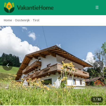
☰
Home
Oostenrijk
Tirol
1 / 32