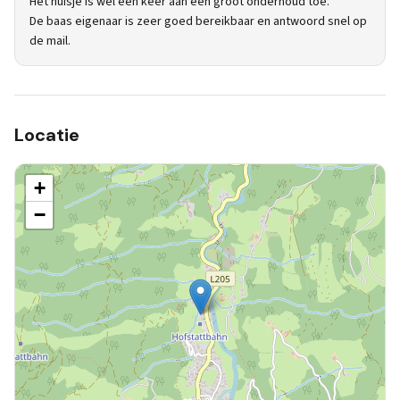
Het huisje is wel een keer aan een groot onderhoud toe.
De baas eigenaar is zeer goed bereikbaar en antwoord snel op
de mail.
Locatie
+
−