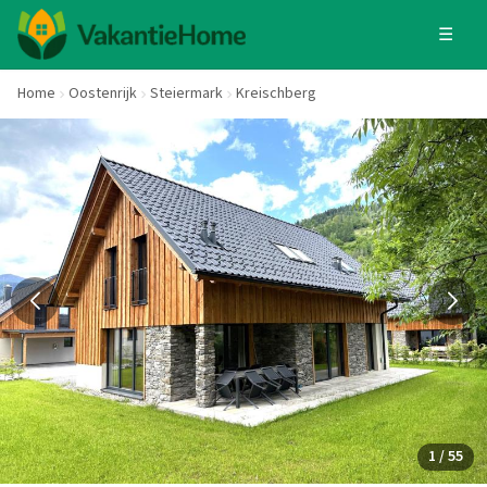
☰
Home
Oostenrijk
Steiermark
Kreischberg
1 / 55