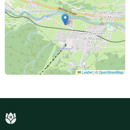
Leaflet
|
©
OpenStreetMap