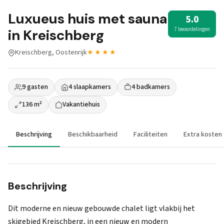
Luxueus huis met sauna
5.0
7 beoordelingen
in Kreischberg
Kreischberg, Oostenrijk
★★★★
9 gasten
4 slaapkamers
4 badkamers
136 m²
Vakantiehuis
Beschrijving
Beschikbaarheid
Faciliteiten
Extra kosten
Beschrijving
Dit moderne en nieuw gebouwde chalet ligt vlakbij het
skigebied Kreischberg, in een nieuw en modern