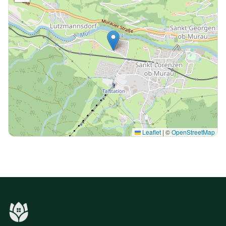
Leaflet
|
©
OpenStreetMap