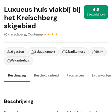
Luxueus huis vlakbij bij
4.8
6 beoordelingen
het Kreischberg
skigebied
Kreischberg, Oostenrijk
★★★★
6 gasten
3 slaapkamers
2 badkamers
90 m²
Vakantiehuis
Beschrijving
Beschikbaarheid
Faciliteiten
Extra kosten
Beschrijving