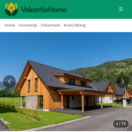
☰
Home
Oostenrijk
Steiermark
Kreischberg
1 / 72