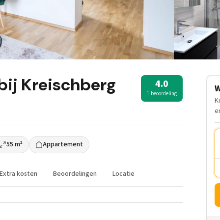
ij Kreischberg
4.0
W
1 beoordeling
K
e
55 m²
Appartement
Extra kosten
Beoordelingen
Locatie