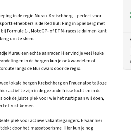
ping in de regio Murau-Kreischberg – perfect voor
sportliefhebbers is de Red Bull Ring in Spielberg met
e bij Formule 1-, MotoGP- of DTM-races je duimen kunt
berg om te skiën.
je Murau een echte aanrader. Hier vind je veel leuke
 wandelingen in de bergen kun je ook wandelen of
etsroute langs de Mur dwars door de regio.
 twee lokale bergen Kreischberg en Frauenalpe talloze
 actief te zijn in de gezonde frisse lucht en in de
 ook de juiste plek voor wie het rustig aan wil doen,
on tot rust komen.
ideale plek voor actieve vakantiegangers. Ervaar hier
ntdekt door het massatoerisme. Hier kun je nog