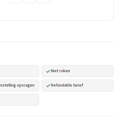
Niet roken
stelling opvragen
Refundable tarief