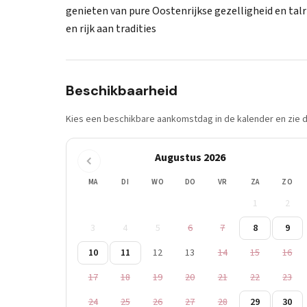
genieten van pure Oostenrijkse gezelligheid en talri
en rijk aan tradities
Beschikbaarheid
Kies een beschikbare aankomstdag in de kalender en zie di
Augustus 2026
MA
DI
WO
DO
VR
ZA
ZO
1
2
3
4
5
6
7
8
9
10
11
12
13
14
15
16
17
18
19
20
21
22
23
24
25
26
27
28
29
30