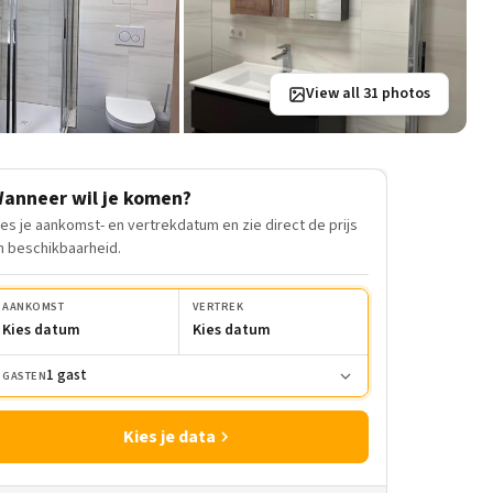
View all 31 photos
anneer wil je komen?
ies je aankomst- en vertrekdatum en zie direct de prijs
n beschikbaarheid.
AANKOMST
VERTREK
Kies datum
Kies datum
1 gast
GASTEN
Kies je data