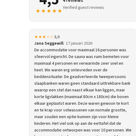
4 reviews
Verified guest reviews
★★★★★
★★★☆☆
3,0
Jana Seggewiß
17 januari 2026
De accommodatie voor maximaal 16 personen was
sfeervol ingericht. De sauna was ruim bemeten voor
maximaal 4 personen en verwarmde zeer snel en
heet. We waren erg ontevreden over de
beddensituatie: De geadverteerde tweepersoons
slaapbanken waren geen standaard uittrekbare bank
waarop een stel dan naast elkaar kan liggen, maar
korte ligvlakken (maximaal 80cm x 180cm) die boven
elkaar geplaatst waren. Deze waren gewoon te kort
en te krap voor volwassenen van normale grootte,
maar zouden een optie kunnen zijn voor kleine
kinderen. Het viel ook op aan de eettafel dat de
accommodatie ontworpen was voor 10 personen. We