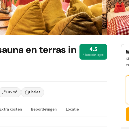
sauna en terras in
4.5
W
4 beoordelingen
K
e
105 m²
Chalet
Extra kosten
Beoordelingen
Locatie