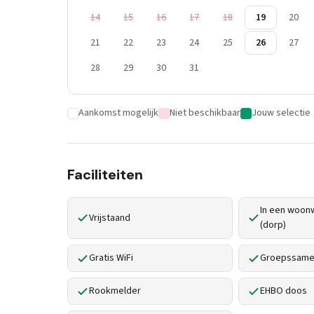
14
15
16
17
18
19
20
21
22
23
24
25
26
27
28
29
30
31
Aankomst mogelijk
Niet beschikbaar
Jouw selectie
Faciliteiten
In een woonw
Vrijstaand
(dorp)
Gratis WiFi
Groepssamen
Rookmelder
EHBO doos