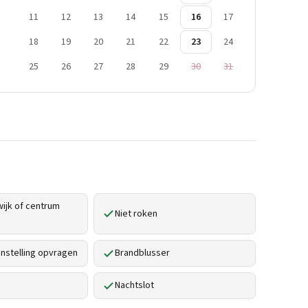
11
12
13
14
15
16
17
18
19
20
21
22
23
24
25
26
27
28
29
30
31
ijk of centrum
Niet roken
stelling opvragen
Brandblusser
Nachtslot