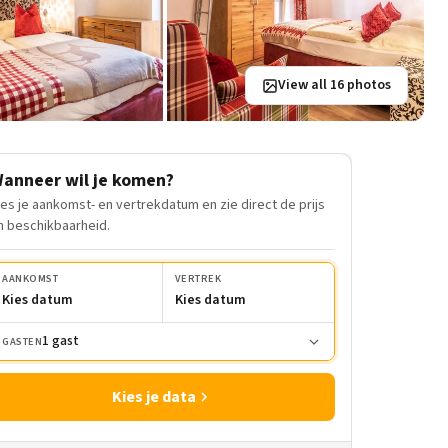
View all 16 photos
anneer wil je komen?
ies je aankomst- en vertrekdatum en zie direct de prijs
n beschikbaarheid.
AANKOMST
VERTREK
Kies datum
Kies datum
1 gast
GASTEN
Kies je data