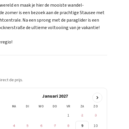
rgwereld en maak je hier de mooiste wandel-
de zomer is een bezoek aan de prachtige Stausee met
tcentrale. Na een sprong met de paraglider is een
knerstraße de ultieme voltooiing van je vakantie!
eregio!
rect de prijs.
Januari 2027
MA
DI
WO
DO
VR
ZA
ZO
1
2
3
4
5
6
7
8
9
10