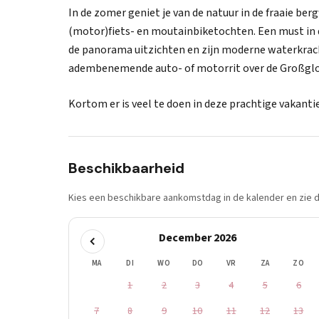
In de zomer geniet je van de natuur in de fraaie be
(motor)fiets- en moutainbiketochten. Een must in 
de panorama uitzichten en zijn moderne waterkrach
adembenemende auto- of motorrit over de Großgloc
Kortom er is veel te doen in deze prachtige vakanti
Beschikbaarheid
Kies een beschikbare aankomstdag in de kalender en zie di
December 2026
MA
DI
WO
DO
VR
ZA
ZO
1
2
3
4
5
6
7
8
9
10
11
12
13