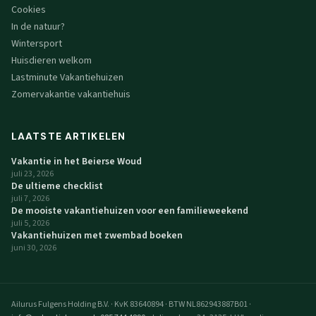
Cookies
In de natuur?
Wintersport
Huisdieren welkom
Lastminute Vakantiehuizen
Zomervakantie vakantiehuis
LAATSTE ARTIKELEN
Vakantie in het Beierse Woud
juli 23, 2026
De ultieme checklist
juli 7, 2026
De mooiste vakantiehuizen voor een familieweekend
juli 5, 2026
Vakantiehuizen met zwembad boeken
juni 30, 2026
Ailurus Fulgens Holding B.V.
·
KvK 83640894
·
BTW NL862943887B01
·