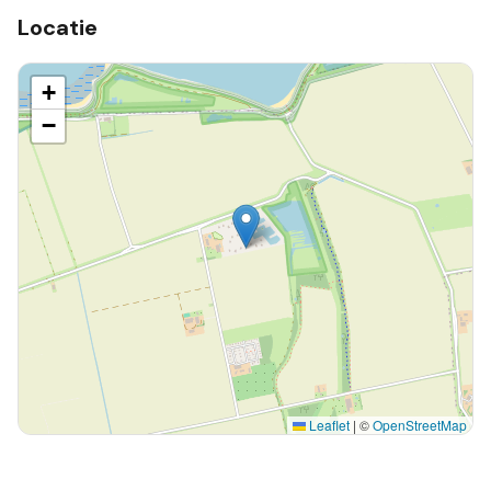
Locatie
+
−
Leaflet
|
©
OpenStreetMap