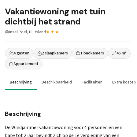
Vakantiewoning met tuin
dichtbij het strand
Insel Poel, Duitsland
★★★
4 gasten
2 slaapkamers
1 badkamers
45 m²
Appartement
Beschrijving
Beschikbaarheid
Faciliteiten
Extra kosten
Beschrijving
De Windjammer vakantiewoning voor 4 personen en een
baby tot 2 jaar bevindt zich op de 1e verdieping van een