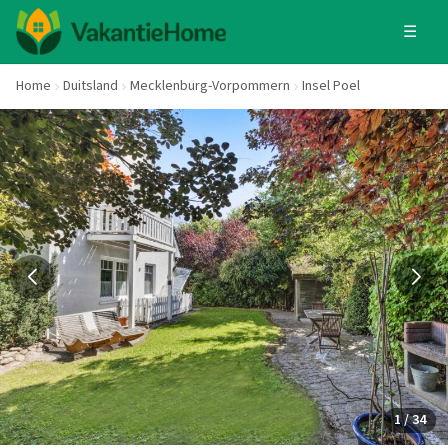
☰
Home
Duitsland
Mecklenburg-Vorpommern
Insel Poel
1 / 34