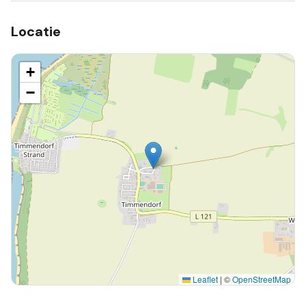
Locatie
+
−
Leaflet
|
©
OpenStreetMap