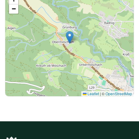
−
Leaflet
|
©
OpenStreetMap