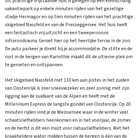
Dit prachtige vrijstaande huis is gelegen op een kleinschalig
vakantiepark op enkele minuten rijden van het gezellige
stadje Hermagor en op tien minuten rijden van het prachtige
skigebied Nassfeld en van de Presseggersee. Het huis heeft
een fantastisch vrij uitzicht en een tweepersoons
infraroodsauna. Geniet hier op het heerlijke terras in de zon.
De auto parkeer je direkt bij je accommodatie. De stilte en de
rust in de bergen van Karinthië maakt dit de ultieme plek om
te genieten en ontspannen
Het skigebied Nassfeld met 110 km aan pistes in het zuiden
van Oostenrijk is zeer sneeuwzeker en zeer zonnig met zijn
ligging aan de zuidkant van de Alpen en heeft met de
Millennium Express de langste gondel van Oostenrijk. Op 20
minuten rijden vind je de Weissensee waar in de winter veel
schaatsliefhebbers heenkomen en in het voorjaar, de zomer
en de herfst is dit een must voor natuurliefhebbers. Met het
kraakheldere water midden tussen de bergen is één van de