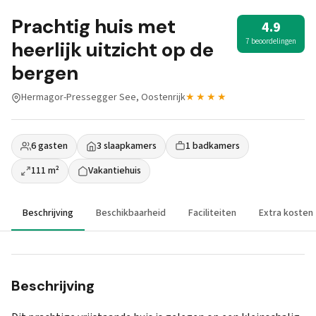
Prachtig huis met
4.9
7 beoordelingen
heerlijk uitzicht op de
bergen
Hermagor-Pressegger See, Oostenrijk
★★★★
6 gasten
3 slaapkamers
1 badkamers
111 m²
Vakantiehuis
Beschrijving
Beschikbaarheid
Faciliteiten
Extra kosten
Beschrijving