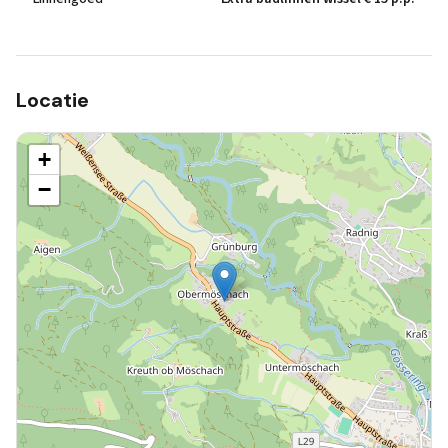
Locatie
+
−