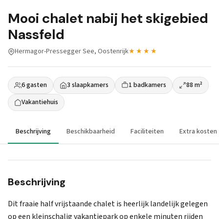
Mooi chalet nabij het skigebied
Nassfeld
Hermagor-Pressegger See, Oostenrijk
★★★★
6 gasten
3 slaapkamers
1 badkamers
88 m²
Vakantiehuis
Beschrijving
Beschikbaarheid
Faciliteiten
Extra kosten
Beschrijving
Dit fraaie half vrijstaande chalet is heerlijk landelijk gelegen
op een kleinschalig vakantiepark op enkele minuten rijden