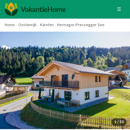
☰
Home
Oostenrijk
Kärnten
Hermagor-Pressegger See
1 / 53