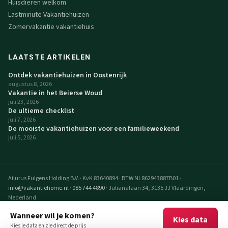
Huisdieren welkom
Lastminute Vakantiehuizen
Zomervakantie vakantiehuis
LAATSTE ARTIKELEN
Ontdek vakantiehuizen in Oostenrijk
augustus 8, 2026
Vakantie in het Beierse Woud
juli 23, 2026
De ultieme checklist
juli 7, 2026
De mooiste vakantiehuizen voor een familieweekend
juli 5, 2026
Ailurus Fulgens Holding B.V.
·
KvK 83640894
·
BTW NL862943887B01
·
info@vakantiehome.nl
·
085 744 4890
·
Julianalaan 34, 3135 JJ Vlaardingen,
Nederland
© 2026 VakantieHome Vakantiehuizen. Alle rechten voorbehouden.
Wanneer wil je komen?
Kies data
VakantieHome is een realisatie van Ailurus Fulgens Holding B.V.
Kies je data en zie direct de prijs