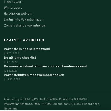
In de natuur?
Wintersport
Huisdieren welkom
Lastminute Vakantiehuizen
Zomervakantie vakantiehuis
LAATSTE ARTIKELEN
Vakantie in het Beierse Woud
juli 23, 2026
De ultieme checklist
juli 7, 2026
De mooiste vakantiehuizen voor een familieweekend
juli 5, 2026
Vakantiehuizen met zwembad boeken
juni 30, 2026
Ailurus Fulgens Holding B.V.
·
KvK 83640894
·
BTW NL862943887B01
·
info@vakantiehome.nl
·
085 744 4890
·
Julianalaan 34, 3135 JJ Vlaardingen,
Nederland