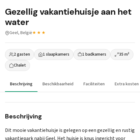
Gezellig vakantiehuisje aan het
water
Geel, België
★★★
2 gasten
1 slaapkamers
1 badkamers
35 m²
Chalet
Beschrijving
Beschikbaarheid
Faciliteiten
Extra kosten
Beschrijving
Dit mooie vakantiehuisje is gelegen op een gezellig en rustig
vakantiepark nabij Geel. Het huisje is knus ingericht voor