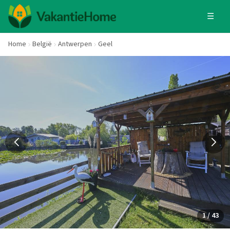
☰
Home
België
Antwerpen
Geel
1 / 43