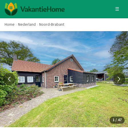
☰
Home
Nederland
Noord-Brabant
1 / 47