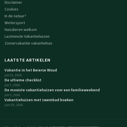
Disclaimer
Cookies
In de natuur?
Wintersport
Huisdieren welkom
Lastminute Vakantiehuizen
Zomervakantie vakantiehuis
LAATSTE ARTIKELEN
Vakantie in het Beierse Woud
juli 23, 2026
De ultieme checklist
juli 7, 2026
De mooiste vakantiehuizen voor een familieweekend
juli 5, 2026
Vakantiehuizen met zwembad boeken
juni 30, 2026