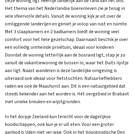
Deze woning ligt heerlijk landelijk aan de rand van het bos.
Het thema van het Nederlandse boerenleven zie je terug in
vele sfeervolle details. Vanuit de woning kijk je uit over de
omliggende landerijen en geniet je volop van rust en ruimte.
Met 3 slaapkamers en 2 badkamers biedt de woning veel
comfort voor het hele gezelschap. Daarnaast beschik je over
een volledig omheinde privétuin, ideaal voor kinderen
Doordat de woning letterlijk aan de bosrand ligt, stap je zo
vanuit de vakantiewoning de bossen in, waar het Duits lijntje
aan ligt. Naast wandelen is deze landelijke omgeving is
uiteraard ook ideaal voor fietstochten. Natuurliefhebbers
raden we ook de Maashorst aan. Dit is een natuurgebied dat
steeds bekender aan het worden is. Hét oergebied in Brabant
met unieke breuken en wijstgronden.
In het dorpje Zeeland kun terecht voor de dagelijkse
boodschappen, ook kun je er uit eten. Voor een groter
aanbod is Uden niet ver weg. Ook in het bourgondische Den