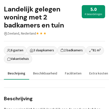
Landelijk gelegen
5.0
4 beoordelingen
woning met 2
badkamers en tuin
Zeeland, Nederland
★★★
6 gasten
3 slaapkamers
2 badkamers
81 m²
Vakantiehuis
Beschrijving
Beschikbaarheid
Faciliteiten
Extra kosten
Beschrijving