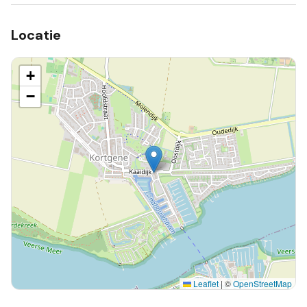
Locatie
+
−
Leaflet
|
©
OpenStreetMap